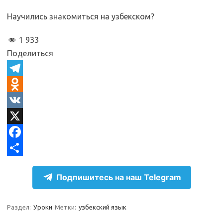
Научились знакомиться на узбекском?
1 933
Поделиться
T
e
O
l
d
V
e
n
K
X
g
o
F
r
k
a
О
Подпишитесь на наш Telegram
a
l
c
т
m
a
e
п
Раздел:
Уроки
Метки:
узбекский язык
s
b
р