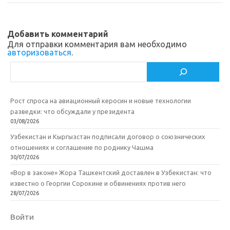
s
o
а
n
o
в
Добавить комментарий
i
k
и
Для отправки комментария вам необходимо
авторизоваться
.
k
т
Поиск
i
ь
Рост спроса на авиационный керосин и новые технологии
разведки: что обсуждали у президента
03/08/2026
Узбекистан и Кыргызстан подписали договор о союзнических
отношениях и соглашение по роднику Чашма
30/07/2026
«Вор в законе» Жора Ташкентский доставлен в Узбекистан: что
известно о Георгии Сорокине и обвинениях против него
28/07/2026
Войти