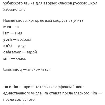
узбекского языка для вторых классов русских школ
Узбекистана.
Новые слова, которые вам следует выучить:
men
— я
ism
— имя
yosh
— возраст
do’st
— друг
qahramon
— герой
sinf
— класс
tanishmoq — знакомиться
-m
и
-im
— притяжательные аффиксы 1 лица
единственного числа. -m ставят после гласного, -im —
после согласного.