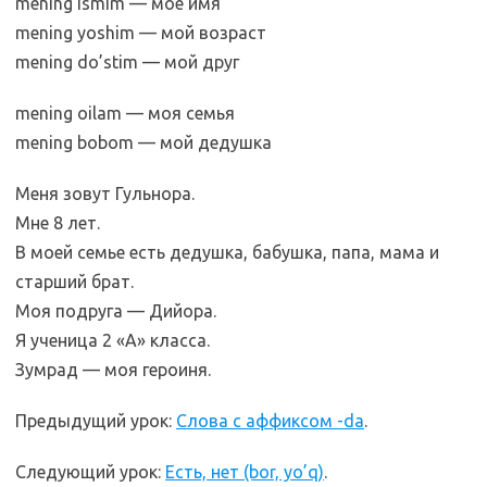
mening ismim — мое имя
mening yoshim — мой возраст
mening do’stim — мой друг
mening oilam — моя семья
mening bobom — мой дедушка
Меня зовут Гульнора.
Мне 8 лет.
В моей семье есть дедушка, бабушка, папа, мама и
старший брат.
Моя подруга — Дийора.
Я ученица 2 «А» класса.
Зумрад — моя героиня.
Предыдущий урок:
Слова с аффиксом -da
.
Следующий урок:
Есть, нет (bor, yo’q)
.