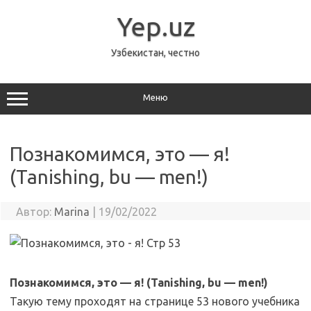
Перейти
к
Yep.uz
содержимому
Узбекистан, честно
Меню
Познакомимся, это — я!
(Tanishing, bu — men!)
Автор:
Marina
|
19/02/2022
Познакомимся, это — я! (Tanishing, bu — men!)
Такую тему проходят на странице 53 нового учебника