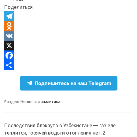
Поделиться
T
e
O
l
d
V
e
n
K
X
g
o
F
r
k
a
О
Подпишитесь на наш Telegram
a
l
c
т
m
a
e
п
Раздел:
Новости и аналитика
s
b
р
s
o
а
n
o
в
Последствия блэкаута в Узбекистане — газ еле
теплится, горячей воды и отопления нет
: 2
i
k
и