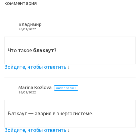
комментария
k
т
i
ь
Владимир
26/01/2022
Что такое
блэкаут?
Войдите, чтобы ответить
↓
Marina Kozlova
Автор записи
26/01/2022
Блэкаут — авария в энергосистеме.
Войдите, чтобы ответить
↓