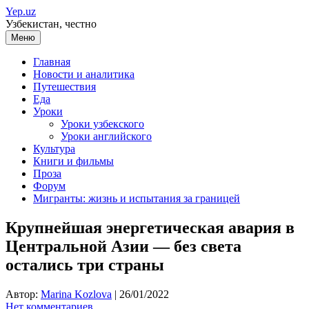
Перейти
Yep.uz
к
Узбекистан, честно
содержимому
Меню
Главная
Новости и аналитика
Путешествия
Еда
Уроки
Уроки узбекского
Уроки английского
Культура
Книги и фильмы
Проза
Форум
Мигранты: жизнь и испытания за границей
Крупнейшая энергетическая авария в
Центральной Азии — без света
остались три страны
Автор:
Marina Kozlova
|
26/01/2022
Нет комментариев