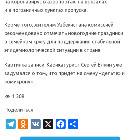
на коронавирус в аэропортах, на вокзалах
и в пограничных пунктах пропуска.
Кроме того, жителям Узбекистана комиссией
рекомендовано отмечать новогодние праздники
в семейном кругу для поддержания стабильной
эпидемиологической ситуации в стране.
Картинка записи: Карикатурист Сергей Елкин уже
задумался о том, что придет на смену «дельте» и
«омикрону».
1 308
Поделиться
T
O
V
X
Fa
О
el
d
K
c
т