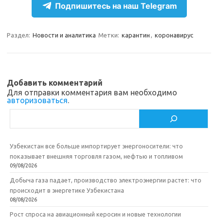
e
n
e
п
Подпишитесь на наш Telegram
gr
o
b
р
a
kl
o
а
Раздел:
Новости и аналитика
Метки:
карантин
,
коронавирус
m
as
o
в
sn
k
и
ik
т
Добавить комментарий
Для отправки комментария вам необходимо
i
ь
авторизоваться
.
Поиск
Узбекистан все больше импортирует энергоносители: что
показывает внешняя торговля газом, нефтью и топливом
09/08/2026
Добыча газа падает, производство электроэнергии растет: что
происходит в энергетике Узбекистана
08/08/2026
Рост спроса на авиационный керосин и новые технологии