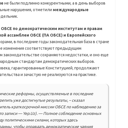
не
не были подлинно конкурентными, а в день выборов
ьные нарушения, отметили
международные
едельник.
 ОБСЕ по демократическим институтам и правам
ой ассамблеи ОБСЕ (ПА ОБСЕ) и Европейского
рами, в последние годы законодательная база в стране
ие изменения соответствуют предыдущим
м законодательстве сохраняются недостатки, и оно еще
народным стандартам демократических выборов.
века, гарантированные Конституцией, продолжают
тельства и зачастую не реализуются на практике.
тические реформы, осуществляемые в последние
репить уже достигнутые результаты, – сказал
итель краткосрочной миссии ОБСЕ по наблюдению за
то записи — Yep.Uz). — Полное соблюдение основных
ду политическими силами, которых здесь
одимы, чтобы оправдать демократические чаяния