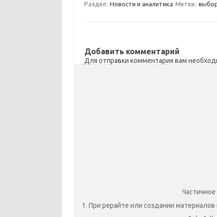
Раздел:
Новости и аналитика
Метки:
выбо
s
b
р
s
o
а
n
o
в
Добавить комментарий
i
k
и
Для отправки комментария вам необхо
k
т
i
ь
Частичное
1. При рерайте или создании материалов 