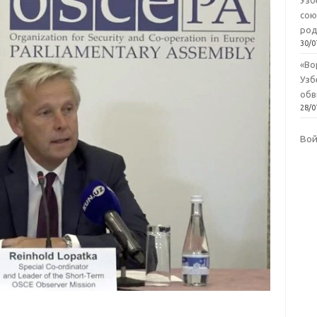
Узб
сою
род
30/0
«Во
Узб
обв
28/0
Во