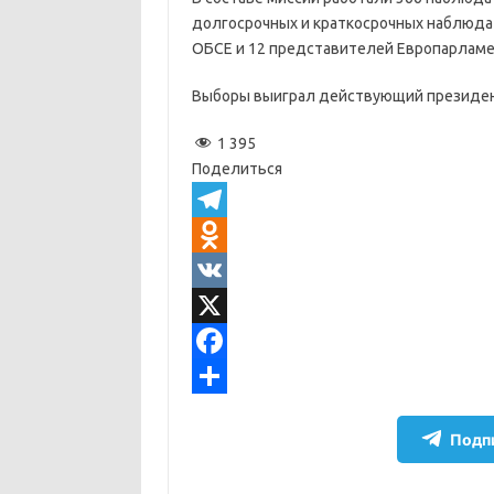
долгосрочных и краткосрочных наблюда
ОБСЕ и 12 представителей Европарламе
Выборы выиграл действующий президент
1 395
Поделиться
T
e
O
l
d
V
e
n
K
X
g
o
F
r
k
a
О
Подпи
a
l
c
т
m
a
e
п