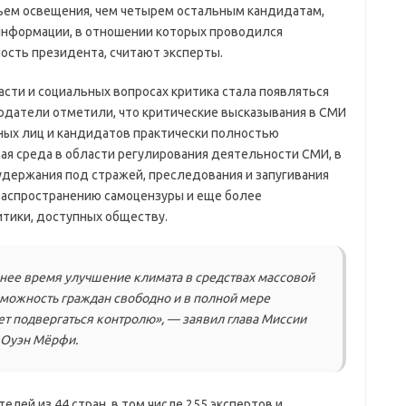
ем освещения, чем четырем остальным кандидатам,
 информации, в отношении которых проводился
ость президента, считают эксперты.
асти и социальных вопросах критика стала появляться
людатели отметили, что критические высказывания в СМИ
ых лиц и кандидатов практически полностью
ая среда в области регулирования деятельности СМИ, в
удержания под стражей, преследования и запугивания
распространению самоцензуры и еще более
тики, доступных обществу.
нее время улучшение климата в средствах массовой
зможность граждан свободно и в полной мере
т подвергаться контролю», — заявил глава Миссии
 Оуэн Мёрфи.
елей из 44 стран, в том числе 255 экспертов и