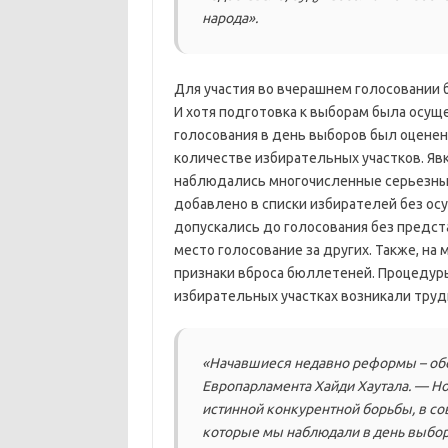
народа».
Для участия во вчерашнем голосовании 
И хотя подготовка к выборам была осущ
голосования в день выборов был оцене
количестве избирательных участков. Явк
наблюдались многочисленные серьезны
добавлено в списки избирателей без о
допускались до голосования без предс
место голосование за других. Также, н
признаки вброса бюллетеней. Процедуры
избирательных участках возникали труд
«Начавшиеся недавно реформы – обо
Европарламента Хайди Хаутала. — Н
истинной конкурентной борьбы, в с
которые мы наблюдали в день выбор