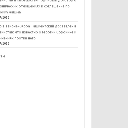
екистан и Кыргызстан подписали договор о
знических отношениях и соглашение по
нику Чашма
7/2026
р в законе» Жора Ташкентский доставлен в
екистан: что известно о Георгии Сорокине и
инениях против него
7/2026
йти