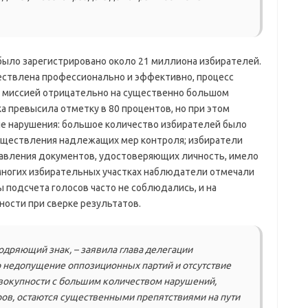
было зарегистрировано около 21 миллиона избирателей.
ествлена профессионально и эффективно, процесс
н миссией отрицательно на существенно большом
а превысила отметку в 80 процентов, но при этом
е нарушения: большое количество избирателей было
существления надлежащих мер контроля; избиратели
тавления документов, удостоверяющих личность, имело
а многих избирательных участках наблюдатели отмечали
 подсчета голосов часто не соблюдались, и на
ности при сверке результатов.
дряющий знак, – заявила глава делегации
о недопущение оппозиционных партий и отсутствие
овокупности с большим количеством нарушений,
ов, остаются существенными препятствиями на пути