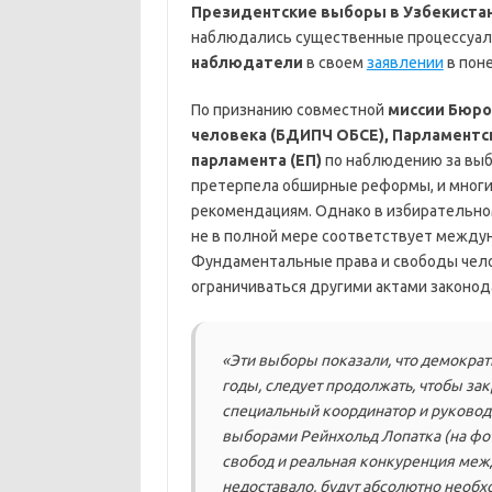
Президентские выборы в Узбекиста
наблюдались существенные процессуал
наблюдатели
в своем
заявлении
в пон
По признанию совместной
миссии Бюро
человека (БДИПЧ ОБСЕ), Парламентск
парламента (ЕП)
по наблюдению за выбо
претерпела обширные реформы, и мног
рекомендациям. Однако в избирательно
не в полной мере соответствует между
Фундаментальные права и свободы чело
ограничиваться другими актами законода
«Эти выборы показали, что демокра
годы, следует продолжать, чтобы зак
специальный координатор и руковод
выборами Рейнхольд Лопатка (на фо
свобод и реальная конкуренция меж
недоставало, будут абсолютно необх