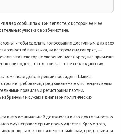
Риддер сообщила о той теплоте, с которой ее и ее
рательных участках в Узбекистане.
ложены, чтобы сделать голосование доступным для всех
озможностей или языка, на котором они говорят, —
мечали, что некоторые укоренившиеся вредные привычки
енно при подсчете голосов, часто не соблюдаются».
, в том числе действующий президент Шавкат
о строгие требования, предъявляемые к потенциальным
тельными правилами регистрации партий,
ь избранным и сужают диапазон политических
та в его официальной должности и его деятельностью
ечило ему неправомерные преимущества. Кроме того,
своих репортажах, посвященных выборам, предоставили