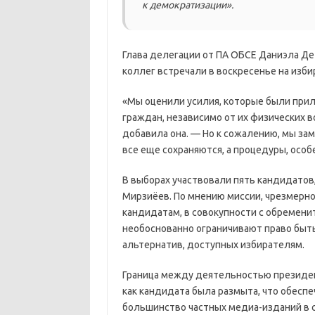
к демократизации».
Глава делегации от ПА ОБСЕ Даниэла Де 
коллег встречали в воскресенье на изби
«Мы оценили усилия, которые были при
граждан, независимо от их физических в
добавила она. — Но к сожалению, мы за
все еще сохраняются, а процедуры, особ
В выборах участвовали пять кандидатов
Мирзиёев. По мнению миссии, чрезмерн
кандидатам, в совокупности с обремени
необоснованно ограничивают право быт
альтернатив, доступных избирателям.
Граница между деятельностью президен
как кандидата была размыта, что обесп
большинство частных медиа-изданий в 