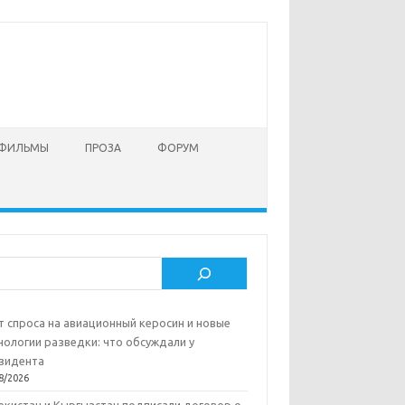
 ФИЛЬМЫ
ПРОЗА
ФОРУМ
ск
т спроса на авиационный керосин и новые
нологии разведки: что обсуждали у
зидента
8/2026