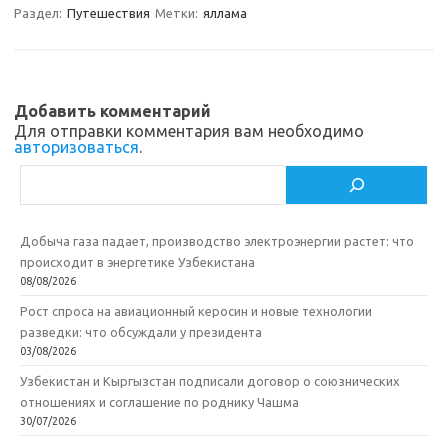
a
kl
o
а
Раздел:
Путешествия
Метки:
яллама
m
as
o
в
sn
k
и
ik
т
Добавить комментарий
Для отправки комментария вам необходимо
i
ь
авторизоваться
.
Поиск
Добыча газа падает, производство электроэнергии растет: что
происходит в энергетике Узбекистана
08/08/2026
Рост спроса на авиационный керосин и новые технологии
разведки: что обсуждали у президента
03/08/2026
Узбекистан и Кыргызстан подписали договор о союзнических
отношениях и соглашение по роднику Чашма
30/07/2026