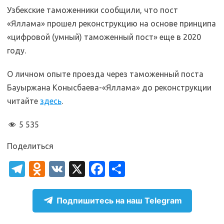
Узбекские таможенники сообщили, что пост
«Яллама» прошел реконструкцию на основе принципа
«цифровой (умный) таможенный пост» еще в 2020
году.
О личном опыте проезда через таможенный поста
Бауыржана Конысбаева-«Яллама» до реконструкции
читайте
здесь
.
5 535
Поделиться
T
O
V
X
Fa
О
el
d
K
c
т
e
n
e
п
Подпишитесь на наш Telegram
gr
o
b
р