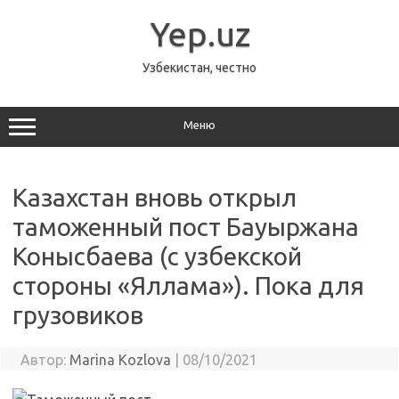
Перейти
к
Yep.uz
содержимому
Узбекистан, честно
Меню
Казахстан вновь открыл
таможенный пост Бауыржана
Конысбаева (с узбекской
стороны «Яллама»). Пока для
грузовиков
Автор:
Marina Kozlova
|
08/10/2021