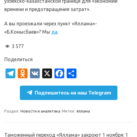
узбекско-казахстанской границе для «экономии
времени и предотвращения затрат».
А вы проезжали через пункт «Яллама»-
«Б.Конысбаев»? Мы
да
.
3 577
Поделиться
T
O
V
X
Fa
О
el
d
K
c
т
e
n
e
п
Подпишитесь на наш Telegram
gr
o
b
р
a
kl
o
а
Раздел:
Новости и аналитика
Метки:
яллама
m
as
o
в
sn
k
и
Таможенный переход «Яллама» закроют 1 ноября
: 1