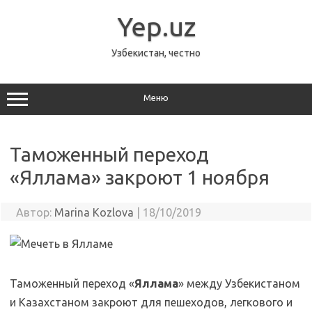
Перейти
к
Yep.uz
содержимому
Узбекистан, честно
Меню
Таможенный переход
«Яллама» закроют 1 ноября
Автор:
Marina Kozlova
|
18/10/2019
Таможенный переход «
Яллама
» между Узбекистаном
и Казахстаном закроют для пешеходов, легкового и