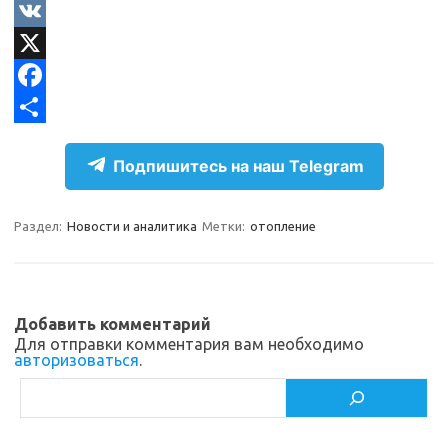
e
O
l
d
V
e
n
K
X
g
o
F
r
k
a
О
Подпишитесь на наш Telegram
a
l
c
т
m
a
e
п
Раздел:
Новости и аналитика
Метки:
отопление
s
b
р
s
o
а
n
o
в
Добавить комментарий
i
k
и
Для отправки комментария вам необходимо
авторизоваться
.
k
т
Поиск
i
ь