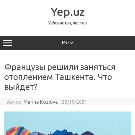
Перейти
к
Yep.uz
содержимому
Узбекистан, честно
Меню
Французы решили заняться
отоплением Ташкента. Что
выйдет?
Автор:
Marina Kozlova
|
28/10/2021