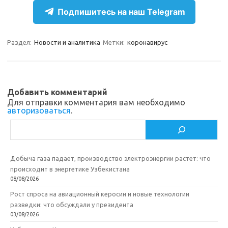
e
n
e
п
Подпишитесь на наш Telegram
gr
o
b
р
a
kl
o
а
Раздел:
Новости и аналитика
Метки:
коронавирус
m
as
o
в
sn
k
и
ik
т
Добавить комментарий
Для отправки комментария вам необходимо
i
ь
авторизоваться
.
Поиск
Добыча газа падает, производство электроэнергии растет: что
происходит в энергетике Узбекистана
08/08/2026
Рост спроса на авиационный керосин и новые технологии
разведки: что обсуждали у президента
03/08/2026