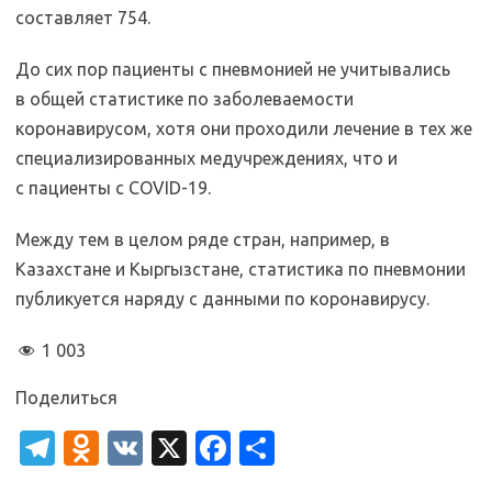
составляет 754.
До сих пор пациенты с пневмонией не учитывались
в общей статистике по заболеваемости
коронавирусом, хотя они проходили лечение в тех же
специализированных медучреждениях, что и
с пациенты с COVID-19.
Между тем в целом ряде стран, например, в
Казахстане и Кыргызстане, статистика по пневмонии
публикуется наряду с данными по коронавирусу.
1 003
Поделиться
T
O
V
X
Fa
О
el
d
K
c
т