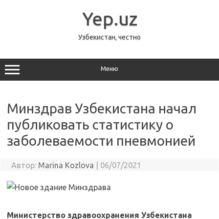
Перейти
к
Yep.uz
содержимому
Узбекистан, честно
Меню
Минздрав Узбекистана начал
публиковать статистику о
заболеваемости пневмонией
Автор:
Marina Kozlova
|
06/07/2021
Министерство здравоохранения Узбекистана