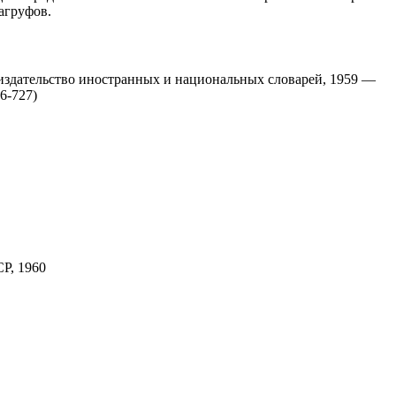
агруфов.
е издательство иностранных и национальных словарей, 1959 —
6-727)
Р, 1960