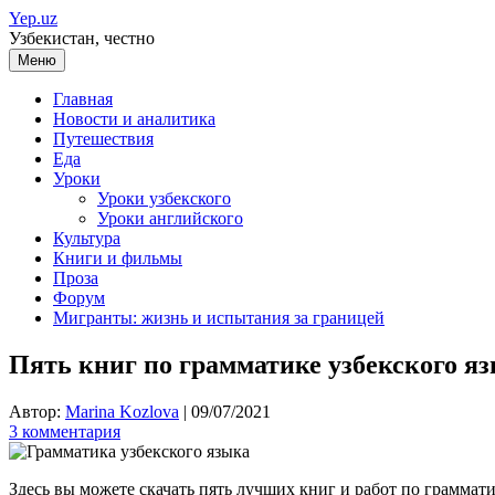
Перейти
Yep.uz
к
Узбекистан, честно
содержимому
Меню
Главная
Новости и аналитика
Путешествия
Еда
Уроки
Уроки узбекского
Уроки английского
Культура
Книги и фильмы
Проза
Форум
Мигранты: жизнь и испытания за границей
Пять книг по грамматике узбекского яз
Автор:
Marina Kozlova
|
09/07/2021
3 комментария
Здесь вы можете скачать пять лучших книг и работ по граммат