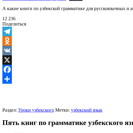
А какие книги по узбекской грамматике для русскоязычных и 
12 236
Поделиться
Telegram
Odnoklassniki
VK
X
Facebook
Отправить
Раздел:
Уроки узбекского
Метки:
узбекский язык
Пять книг по грамматике узбекского яз