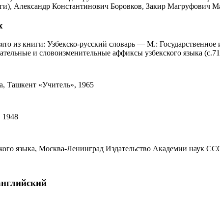
ги), Александр Константинович Боровков, Закир Магруфович М
х
зято из книги: Узбекско-русский словарь — М.: Государственно
ательные и словоизменительные аффиксы узбекского языка (с.71
а, Ташкент «Учитель», 1965
, 1948
кого языка, Москва-Ленинград Издательство Академии наук ССС
 английский