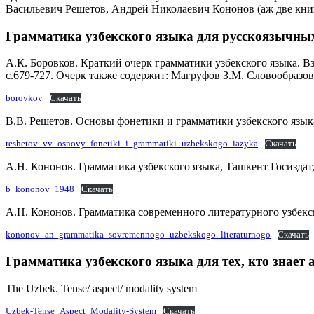
Васильевич Решетов, Андрей Николаевич Кононов (аж две кни
Грамматика узбекского языка для русскоязычны
А.К. Боровков. Краткий очерк грамматики узбекского языка. В
c.679-727. Очерк также содержит: Магруфов З.М. Словообразов
borovkov
Скачать
В.В. Решетов. Основы фонетики и грамматики узбекского язык
reshetov_vv_osnovy_fonetiki_i_grammatiki_uzbekskogo_iazyka
Скачать
А.Н. Кононов. Грамматика узбекского языка, Ташкент Госиздат
b_kononov_1948
Скачать
А.Н. Кононов. Грамматика современного литературного узбекс
kononov_an_grammatika_sovremennogo_uzbekskogo_literaturnogo
Скачать
Грамматика узбекского языка для тех, кто знает
The Uzbek. Tense/ aspect/ modality system
Uzbek-Tense_Aspect_Modality-System
Скачать