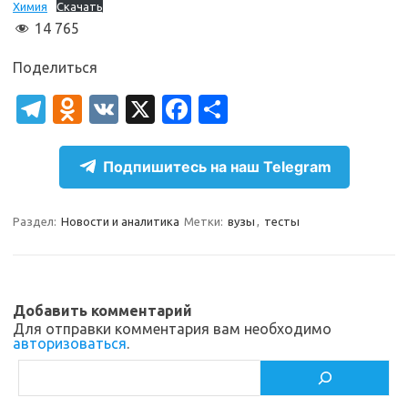
Химия
Скачать
14 765
Поделиться
T
O
V
X
Fa
О
el
d
K
c
т
e
n
e
п
Подпишитесь на наш Telegram
gr
o
b
р
a
kl
o
а
Раздел:
Новости и аналитика
Метки:
вузы
,
тесты
m
as
o
в
sn
k
и
ik
т
Добавить комментарий
Для отправки комментария вам необходимо
i
ь
авторизоваться
.
Поиск