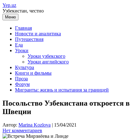
Перейти
Yep.uz
к
Узбекистан, честно
содержимому
Меню
Главная
Новости и аналитика
Путешествия
Еда
Уроки
Уроки узбекского
Уроки английского
Культура
Книги и фильмы
Проза
Форум
Мигранты: жизнь и испытания за границей
Посольство Узбекистана откроется в
Швеции
Автор:
Marina Kozlova
|
15/04/2021
Нет комментариев