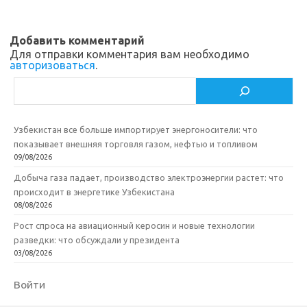
s
o
а
n
o
в
Добавить комментарий
i
k
и
Для отправки комментария вам необходимо
авторизоваться
.
k
т
Поиск
i
ь
Узбекистан все больше импортирует энергоносители: что
показывает внешняя торговля газом, нефтью и топливом
09/08/2026
Добыча газа падает, производство электроэнергии растет: что
происходит в энергетике Узбекистана
08/08/2026
Рост спроса на авиационный керосин и новые технологии
разведки: что обсуждали у президента
03/08/2026
Войти