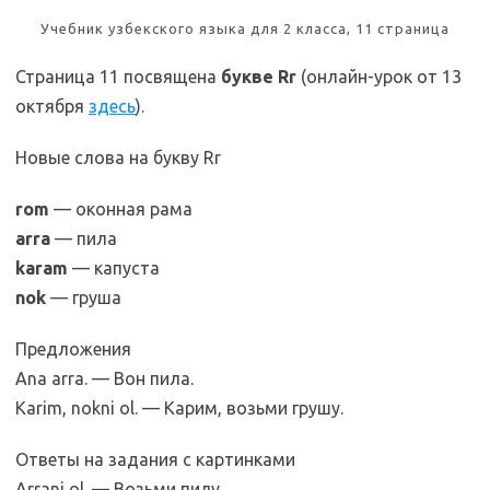
Учебник узбекского языка для 2 класса, 11 страница
Страница 11 посвящена
букве Rr
(онлайн-урок от 13
октября
здесь
).
Новые слова на букву Rr
rom
— оконная рама
arra
— пила
karam
— капуста
nok
— груша
Предложения
Ana arra. — Вон пила.
Karim, nokni ol. — Карим, возьми грушу.
Ответы на задания с картинками
Arrani ol. — Возьми пилу.