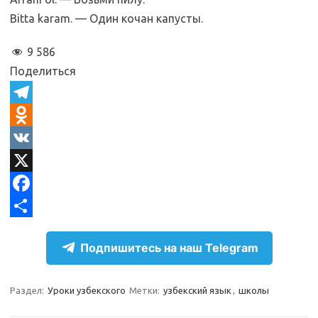
Bitta karam. — Один кочан капусты.
9 586
Поделиться
T
e
O
l
d
V
e
n
K
X
g
o
F
r
k
a
О
Подпишитесь на наш Telegram
a
l
c
т
m
a
e
п
Раздел:
Уроки узбекского
Метки:
узбекский язык
,
школы
s
b
р