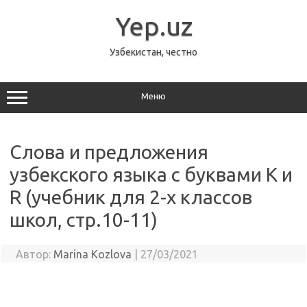
Перейти
к
Yep.uz
содержимому
Узбекистан, честно
Меню
Cлова и предложения
узбекского языка с буквами K и
R (учебник для 2-х классов
школ, стр.10-11)
Автор:
Marina Kozlova
|
27/03/2021