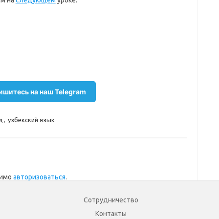
им на
следующем
уроке.
шитесь на наш Telegram
д
,
узбекский язык
димо
авторизоваться
.
Сотрудничество
Контакты