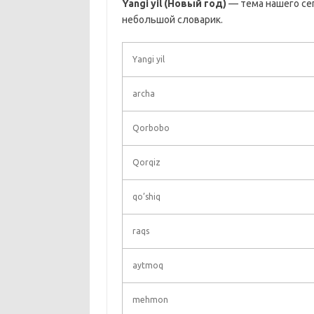
Yangi yil (Новый год)
— тема нашего се
небольшой словарик.
Yangi yil
archa
Qorbobo
Qorqiz
qo’shiq
raqs
aytmoq
mehmon