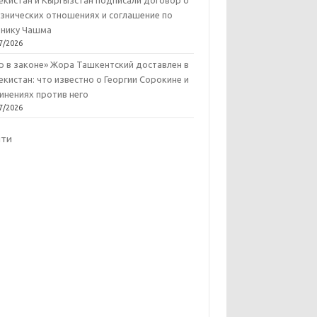
екистан и Кыргызстан подписали договор о
знических отношениях и соглашение по
нику Чашма
7/2026
р в законе» Жора Ташкентский доставлен в
екистан: что известно о Георгии Сорокине и
инениях против него
7/2026
йти