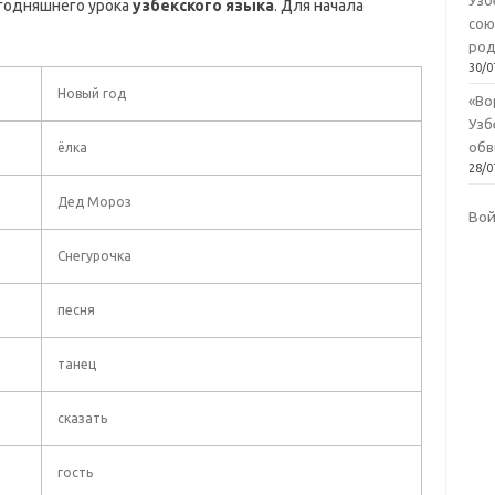
Узб
годняшнего урока
узбекского языка
. Для начала
сою
род
30/0
Новый год
«Во
Узб
обв
ёлка
28/0
Дед Мороз
Во
Снегурочка
песня
танец
сказать
гость