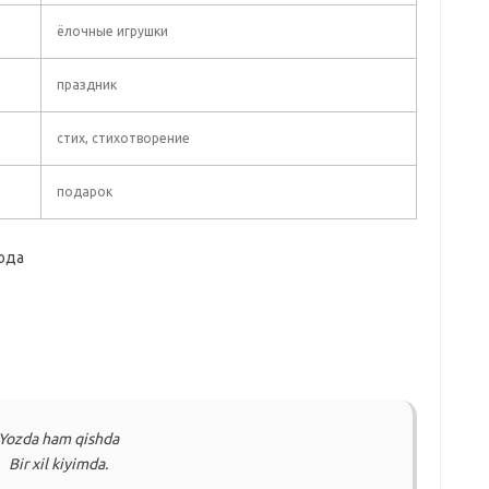
ёлочные игрушки
праздник
стих, стихотворение
подарок
года
Yozda ham qishda
Bir xil kiyimda.