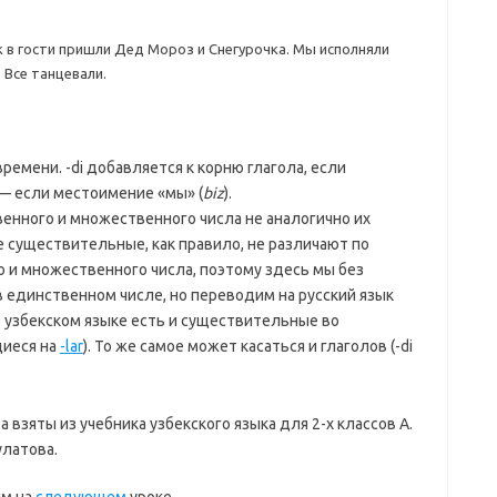
к в гости пришли Дед Мороз и Снегурочка. Мы исполняли
 Все танцевали.
ремени. -di добавляется к корню глагола, если
ik — если местоимение «мы» (
biz
).
венного и множественного числа не аналогично их
е существительные, как правило, не различают по
 и множественного числа, поэтому здесь мы без
 в единственном числе, но переводим на русский язык
 узбекском языке есть и существительные во
иеся на
-lar
). То же самое может касаться и глаголов (-di
 взяты из учебника узбекского языка для 2-х классов А.
улатова.