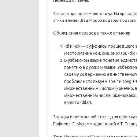
Перевод от меня:
Сегодня праздник Нового года. На праздни
стихи и песни. Дед Мороз подарил подарки.
Объяснения перевода также от меня:
-di и -dik — суффиксы прошедшего в
местоимение «он, она, оно» (
u
), -d
В узбекском языке понятие единст
понятию в русском языке. Узбекски
своему содержанию единственного
проблем используем she’r и sovg’a
множественным числом (конечно, в
множественном числе, оканчивающ
вместо -dilar).
Загадка и небольшой текст для пересказа
Рафиева, Г. Мухаммаджоновой и Т. Тошп