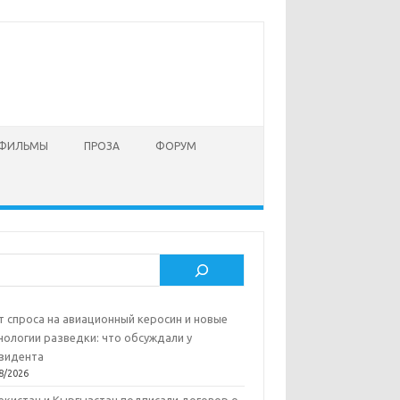
 ФИЛЬМЫ
ПРОЗА
ФОРУМ
ск
т спроса на авиационный керосин и новые
нологии разведки: что обсуждали у
зидента
8/2026