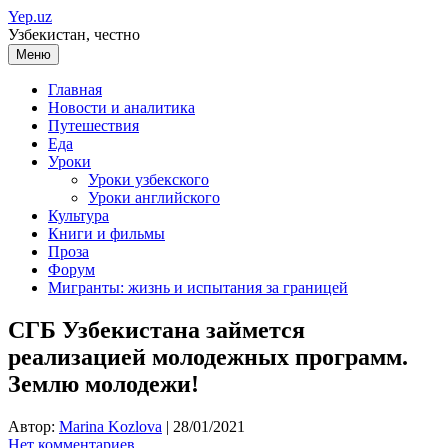
Перейти
Yep.uz
к
Узбекистан, честно
содержимому
Меню
Главная
Новости и аналитика
Путешествия
Еда
Уроки
Уроки узбекского
Уроки английского
Культура
Книги и фильмы
Проза
Форум
Мигранты: жизнь и испытания за границей
СГБ Узбекистана займется
реализацией молодежных программ.
Землю молодежи!
Автор:
Marina Kozlova
|
28/01/2021
Нет комментариев