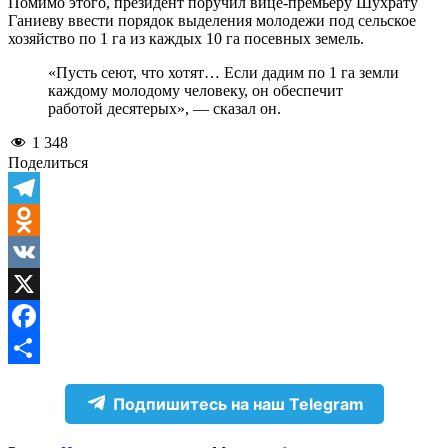
Помимо этого, президент поручил вице-премьеру Шухрату
Ганиеву ввести порядок выделения молодежи под сельское
хозяйство по 1 га из каждых 10 га посевных земель.
«Пусть сеют, что хотят… Если дадим по 1 га земли
каждому молодому человеку, он обеспечит
работой десятерых», — сказал он.
1 348
Поделиться
Telegram
Odnoklassniki
VK
X
Facebook
Отправить
Подпишитесь на наш Telegram