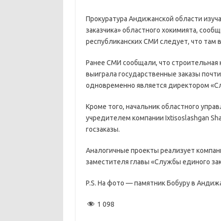
Прокуратура Андижанской области изуч
заказчика» областного хокимията, сооб
республиканских СМИ следует, что там 
Ранее СМИ сообщали, что строительная к
выиграла государственные заказы почти
одновременно является директором «Сл
Кроме того, начальник областного упра
учредителем компании Ixtisoslashgan Sha
госзаказы.
Аналогичные проекты реализует компания
заместителя главы «Службы единого зак
P.S. На фото — памятник Бобуру в Андиж
1 098