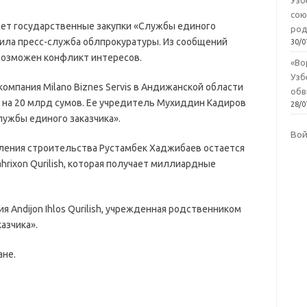
Узб
сою
ает государственные закупки «Службы единого
род
щила пресс-служба облпрокуратуры. Из сообщений
30/0
возможен конфликт интересов.
«Во
Узб
омпания Milano Biznes Servis в Андижанской области
обв
 на 20 млрд сумов. Ее учредитель Мухиддин Кадиров
28/0
ужбы единого заказчика».
Во
вления строительства Рустамбек Хаджибаев остается
hrixon Qurilish, которая получает миллиардные
 Andijon Ihlos Qurilish, учрежденная родственником
азчика».
ане.