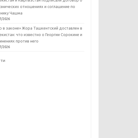
екистан и Кыргызстан подписали договор о
знических отношениях и соглашение по
нику Чашма
7/2026
р в законе» Жора Ташкентский доставлен в
екистан: что известно о Георгии Сорокине и
инениях против него
7/2026
йти