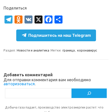
Поделиться
T
O
V
X
Fa
О
el
d
K
c
т
e
n
e
п
Подпишитесь на наш Telegram
gr
o
b
р
a
kl
o
а
Раздел:
Новости и аналитика
Метки:
граница
,
коронавирус
m
as
o
в
sn
k
и
ik
т
Добавить комментарий
Для отправки комментария вам необходимо
i
ь
авторизоваться
.
Поиск
Добыча газа падает, производство электроэнергии растет: что