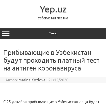
Перейти
к
Yep.uz
содержимому
Узбекистан, честно
Меню
Прибывающие в Узбекистан
будут проходить платный тест
на антиген коронавируса
Автор:
Marina Kozlova
|
21/12/2020
С 25 декабря прибывающие в Узбекистан лица будет