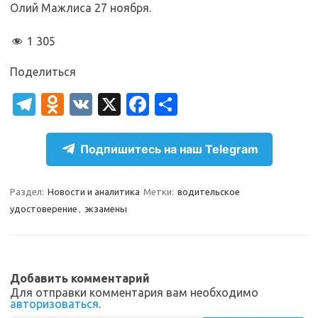
Олий Мажлиса 27 ноября.
1 305
Поделиться
T
O
V
X
Fa
О
el
d
K
c
т
e
n
e
п
Подпишитесь на наш Telegram
gr
o
b
р
a
kl
o
а
Раздел:
Новости и аналитика
Метки:
водительское
удостоверение
,
экзамены
m
as
o
в
sn
k
и
ik
т
Добавить комментарий
i
ь
Для отправки комментария вам необходимо
авторизоваться
.