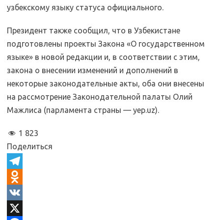
узбекскому языку статуса официального.
Президент также сообщил, что в Узбекистане
подготовлены проекты Закона «О государственном
языке» в новой редакции и, в соответствии с этим,
закона о внесении изменений и дополнений в
некоторые законодательные акты, оба они внесены
на рассмотрение Законодательной палаты Олий
Мажлиса (парламента страны — yep.uz).
1 823
Поделиться
T
e
O
l
d
V