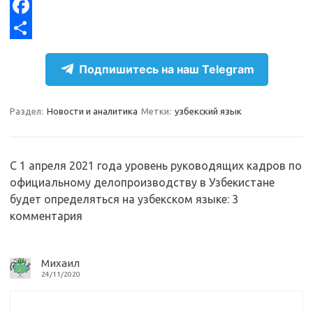
e
n
K
X
g
o
F
r
k
a
О
Подпишитесь на наш Telegram
a
l
c
т
m
a
e
п
Раздел:
Новости и аналитика
Метки:
узбекский язык
s
b
р
s
o
а
n
o
в
С 1 апреля 2021 года уровень руководящих кадров по
официальному делопроизводству в Узбекистане
i
k
и
будет определяться на узбекском языке
: 3
k
т
комментария
i
ь
Михаил
24/11/2020