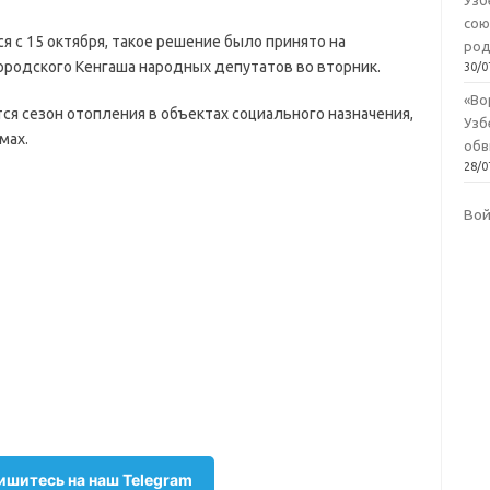
Узб
сою
 с 15 октября, такое решение было принято на
род
ородского Кенгаша народных депутатов во вторник.
30/0
«Во
тся сезон отопления в объектах социального назначения,
Узб
мах.
обв
28/0
Во
шитесь на наш Telegram