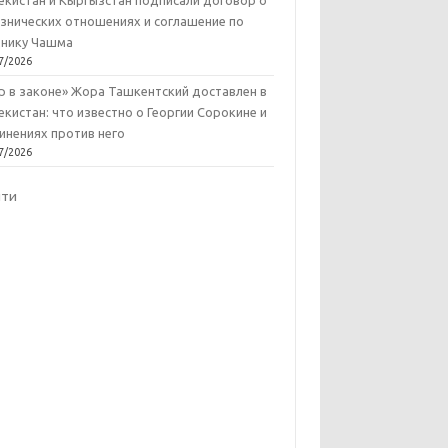
екистан и Кыргызстан подписали договор о
знических отношениях и соглашение по
нику Чашма
7/2026
р в законе» Жора Ташкентский доставлен в
екистан: что известно о Георгии Сорокине и
инениях против него
7/2026
йти