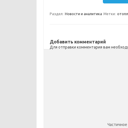
m
a
e
п
Раздел:
Новости и аналитика
Метки:
отопл
s
b
р
s
o
а
n
o
в
Добавить комментарий
i
k
и
Для отправки комментария вам необхо
k
т
i
ь
Частичное