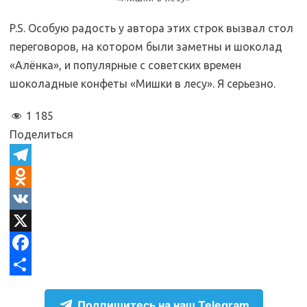
P.S. Особую радость у автора этих строк вызвал стол
переговоров, на котором были заметны и шоколад
«Алёнка», и популярные с советских времен
шоколадные конфеты «Мишки в лесу». Я серьезно.
1 185
Поделиться
T
e
O
l
d
V
e
n
K
X
g
o
F
r
k
a
О
Подпишитесь на наш Telegram