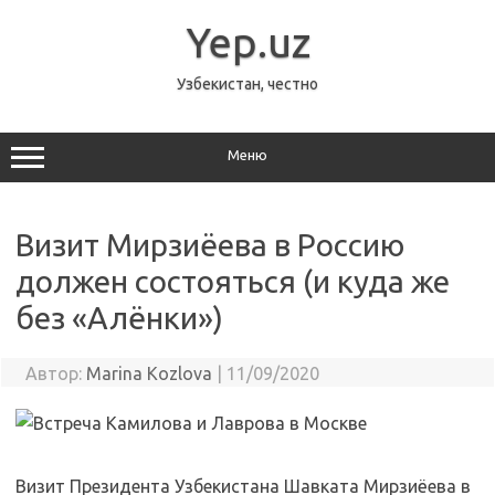
Перейти
к
Yep.uz
содержимому
Узбекистан, честно
Меню
Визит Мирзиёева в Россию
должен состояться (и куда же
без «Алёнки»)
Автор:
Marina Kozlova
|
11/09/2020
Визит Президента Узбекистана Шавката Мирзиёева в