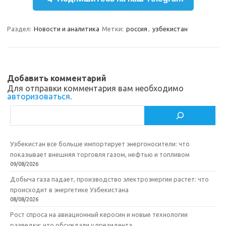
a
l
c
т
m
a
e
п
Раздел:
Новости и аналитика
Метки:
россия
,
узбекистан
s
b
р
s
o
а
n
o
в
Добавить комментарий
i
k
и
Для отправки комментария вам необходимо
авторизоваться
.
k
т
Поиск
i
ь
Узбекистан все больше импортирует энергоносители: что
показывает внешняя торговля газом, нефтью и топливом
09/08/2026
Добыча газа падает, производство электроэнергии растет: что
происходит в энергетике Узбекистана
08/08/2026
Рост спроса на авиационный керосин и новые технологии
разведки: что обсуждали у президента