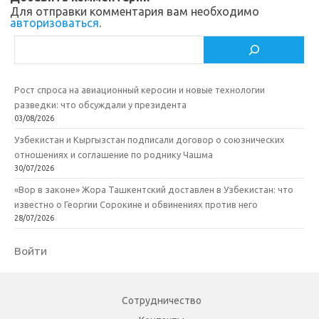
i
k
и
Для отправки комментария вам необходимо
авторизоваться
.
k
т
Поиск
i
ь
Рост спроса на авиационный керосин и новые технологии
разведки: что обсуждали у президента
03/08/2026
Узбекистан и Кыргызстан подписали договор о союзнических
отношениях и соглашение по роднику Чашма
30/07/2026
«Вор в законе» Жора Ташкентский доставлен в Узбекистан: что
известно о Георгии Сорокине и обвинениях против него
28/07/2026
Войти
Сотрудничество