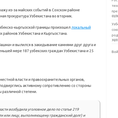
Рос
тех
ажу из-за майских событий в Сохском районе
пре
ная прокуратура Узбекистана во вторник.
03/0
Узб
 узбекско-кыргызской границы произошел
локальный
сою
 районов Узбекистана и Кыргызстана.
род
30/0
Чашма» и вылился в закидывание камнями друг друга и
еньшей мере 187 узбекских граждан Узбекистана и 25
Во
местной власти и правоохранительных органов,
подверглись активному сопротивлению со стороны
 различной степени.
асти возбудила уголовное дело по статье 219
ти или лицу, выполняющему гражданский долг) и