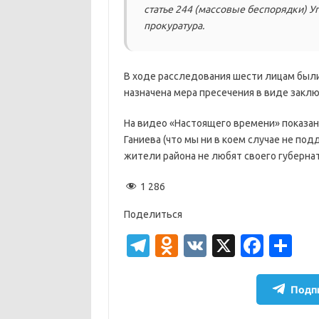
статье 244 (массовые беспорядки) У
прокуратура.
В ходе расследования шести лицам были
назначена мера пресечения в виде заклю
На видео «Настоящего времени» показан
Ганиева (что мы ни в коем случае не по
жители района не любят своего губернато
1 286
Поделиться
T
O
V
X
Fa
О
el
d
K
c
т
e
n
e
п
Подпи
gr
o
b
р