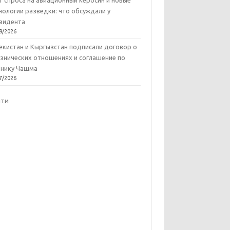
т спроса на авиационный керосин и новые
нологии разведки: что обсуждали у
зидента
8/2026
екистан и Кыргызстан подписали договор о
знических отношениях и соглашение по
нику Чашма
7/2026
йти