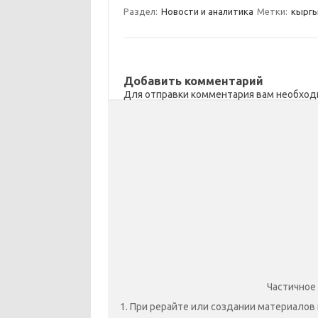
a
kl
o
а
Раздел:
Новости и аналитика
Метки:
кыргы
m
as
o
в
sn
k
и
ik
т
Добавить комментарий
Для отправки комментария вам необхо
i
ь
Частичное
1. При рерайте или создании материалов 