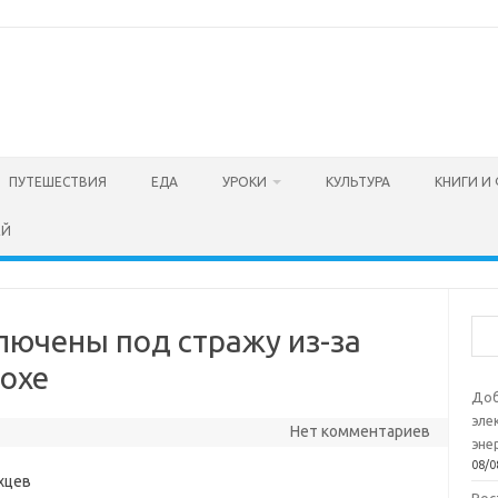
ПУТЕШЕСТВИЯ
ЕДА
УРОКИ
КУЛЬТУРА
КНИГИ И
ЕЙ
Пои
лючены под стражу из-за
Сохе
Доб
эле
Нет комментариев
эне
08/0