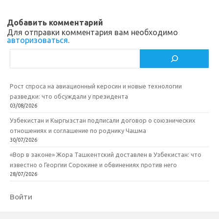
i
k
и
Добавить комментарий
k
т
Для отправки комментария вам необходимо
авторизоваться
.
i
ь
Поиск
Рост спроса на авиационный керосин и новые технологии
разведки: что обсуждали у президента
03/08/2026
Узбекистан и Кыргызстан подписали договор о союзнических
отношениях и соглашение по роднику Чашма
30/07/2026
«Вор в законе» Жора Ташкентский доставлен в Узбекистан: что
известно о Георгии Сорокине и обвинениях против него
28/07/2026
Войти