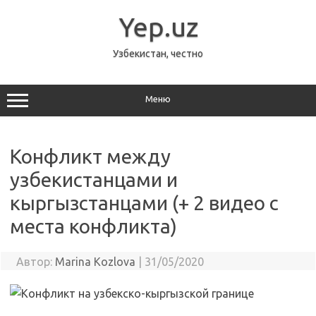
Перейти
к
Yep.uz
содержимому
Узбекистан, честно
Меню
Конфликт между
узбекистанцами и
кыргызстанцами (+ 2 видео с
места конфликта)
Автор:
Marina Kozlova
|
31/05/2020