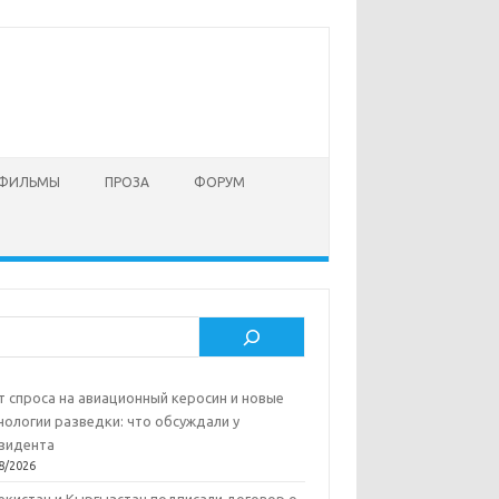
 ФИЛЬМЫ
ПРОЗА
ФОРУМ
ск
т спроса на авиационный керосин и новые
нологии разведки: что обсуждали у
зидента
8/2026