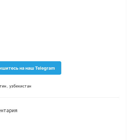
шитесь на наш Telegram
тин
,
узбекистан
ентария