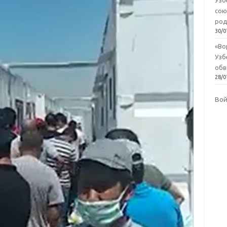
Узб
сою
род
30/0
«Во
Узб
обв
28/0
Во