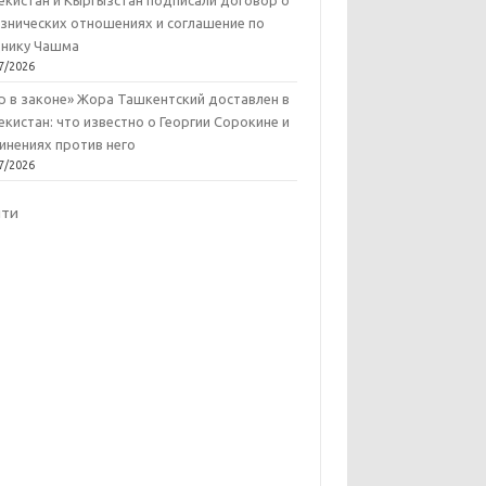
екистан и Кыргызстан подписали договор о
знических отношениях и соглашение по
нику Чашма
7/2026
р в законе» Жора Ташкентский доставлен в
екистан: что известно о Георгии Сорокине и
инениях против него
7/2026
йти