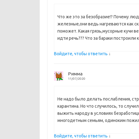
i
ь
Что же это за безобразие!? Почему лю
железные,они ведь нагреваются как ск
поможет. Какая грязь,мусорные кучи в
идти речь??? Что за бараки построили к
Войдите, чтобы ответить
↓
Римма
11/07/2020
Не надо было делать послабления, ст
карантина. Но что случилось, то случи
выжить народу в условиях безработиц
многодетным семьям, одиноким пожилы
Войдите, чтобы ответить
↓