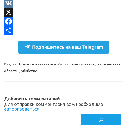
e
O
l
d
V
e
n
K
X
g
o
F
r
k
a
О
Подпишитесь на наш Telegram
a
l
c
т
m
a
e
п
Раздел:
Новости и аналитика
Метки:
преступления
,
ташкентская
s
b
р
область
,
убийство
s
o
а
n
o
в
i
k
и
Добавить комментарий
k
т
Для отправки комментария вам необходимо
авторизоваться
.
i
ь
Поиск