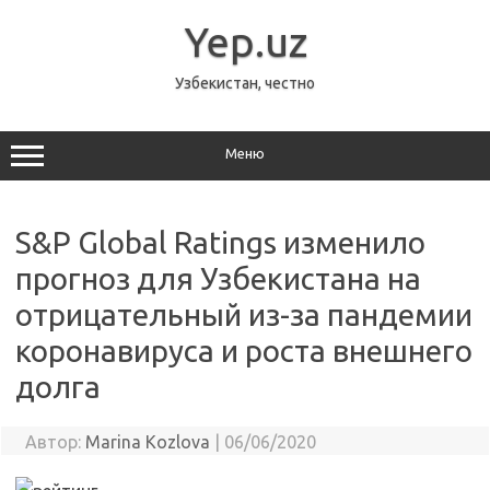
Перейти
к
Yep.uz
содержимому
Узбекистан, честно
Меню
S&P Global Ratings изменило
прогноз для Узбекистана на
отрицательный из-за пандемии
коронавируса и роста внешнего
долга
Автор:
Marina Kozlova
|
06/06/2020