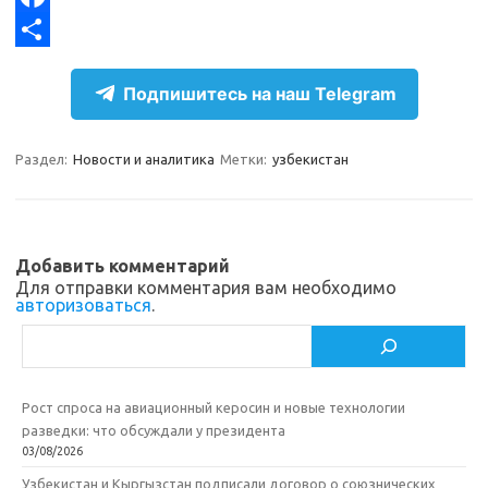
g
o
F
r
k
a
О
Подпишитесь на наш Telegram
a
l
c
т
m
a
e
п
Раздел:
Новости и аналитика
Метки:
узбекистан
s
b
р
s
o
а
n
o
в
Добавить комментарий
i
k
и
Для отправки комментария вам необходимо
авторизоваться
.
k
т
Поиск
i
ь
Рост спроса на авиационный керосин и новые технологии
разведки: что обсуждали у президента
03/08/2026
Узбекистан и Кыргызстан подписали договор о союзнических