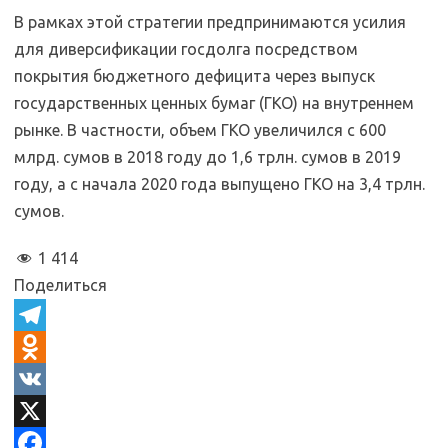
В рамках этой стратегии предпринимаются усилия
для диверсификации госдолга посредством
покрытия бюджетного дефицита через выпуск
государственных ценных бумаг (ГКО) на внутреннем
рынке. В частности, объем ГКО увеличился с 600
млрд. сумов в 2018 году до 1,6 трлн. сумов в 2019
году, а с начала 2020 года выпущено ГКО на 3,4 трлн.
сумов.
1 414
Поделиться
T
e
O
l
d
V
e
n
K
X