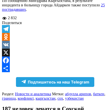
По сообщению Минздрава Кыргызстана, в результате
инцидента в больницу города Айдаркен также поступило
25
пострадавших
.
2 832
Поделиться
Telegram
Odnoklassniki
VK
X
Facebook
Отправить
Подпишитесь на наш Telegram
Раздел:
Новости и аналитика
Метки:
абдулла арипов
,
баткен
,
граница
,
конфликт
,
кыргызстан
,
сох
,
узбекистан
187 человек лечатся в Сохской