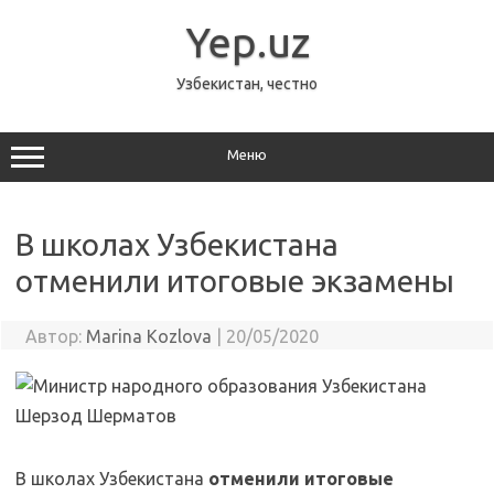
Перейти
к
Yep.uz
содержимому
Узбекистан, честно
Меню
В школах Узбекистана
отменили итоговые экзамены
Автор:
Marina Kozlova
|
20/05/2020
В школах Узбекистана
отменили итоговые