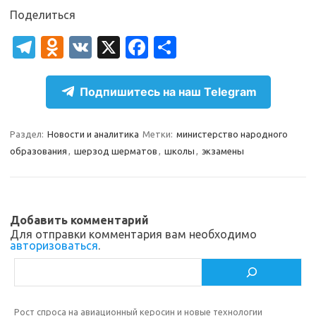
Поделиться
T
O
V
X
Fa
О
el
d
K
c
т
e
n
e
п
Подпишитесь на наш Telegram
gr
o
b
р
a
kl
o
а
Раздел:
Новости и аналитика
Метки:
министерство народного
образования
,
шерзод шерматов
,
школы
,
экзамены
m
as
o
в
sn
k
и
ik
т
Добавить комментарий
i
ь
Для отправки комментария вам необходимо
авторизоваться
.
Поиск
Рост спроса на авиационный керосин и новые технологии