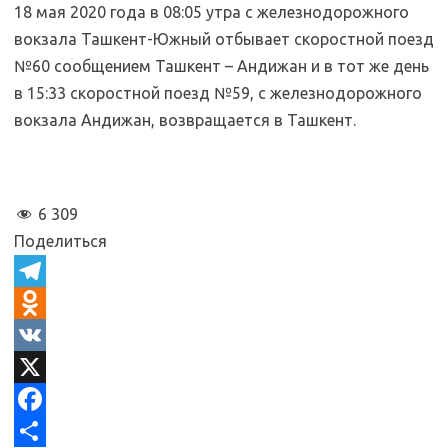
18 мая 2020 года в 08:05 утра с железнодорожного
вокзала Ташкент-Южный отбывает скоростной поезд
№60 сообщением Ташкент – Андижан и в тот же день
в 15:33 скоростной поезд №59, с железнодорожного
вокзала Андижан, возвращается в Ташкент.
6 309
Поделиться
T
e
O
l
d
V
e
n
K
X
g
o
F