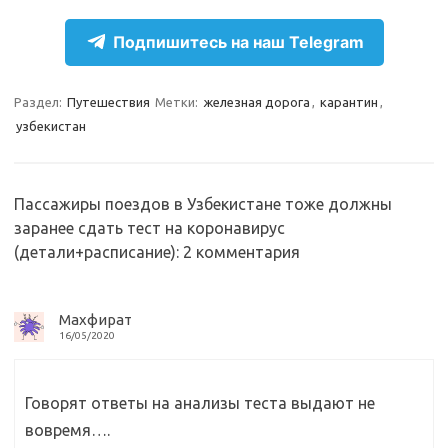
r
k
a
О
Подпишитесь на наш Telegram
a
l
c
т
m
a
e
п
Раздел:
Путешествия
Метки:
железная дорога
,
карантин
,
s
b
р
узбекистан
s
o
а
n
o
в
Пассажиры поездов в Узбекистане тоже должны
i
k
и
заранее сдать тест на коронавирус
k
т
(детали+расписание)
: 2 комментария
i
ь
Махфират
16/05/2020
Говорят ответы на анализы теста выдают не
вовремя….