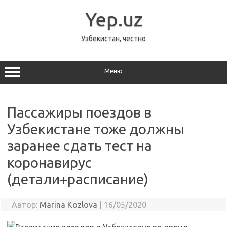
Перейти
к
Yep.uz
содержимому
Узбекистан, честно
Меню
Пассажиры поездов в
Узбекистане тоже должны
заранее сдать тест на
коронавирус
(детали+расписание)
Автор:
Marina Kozlova
|
16/05/2020