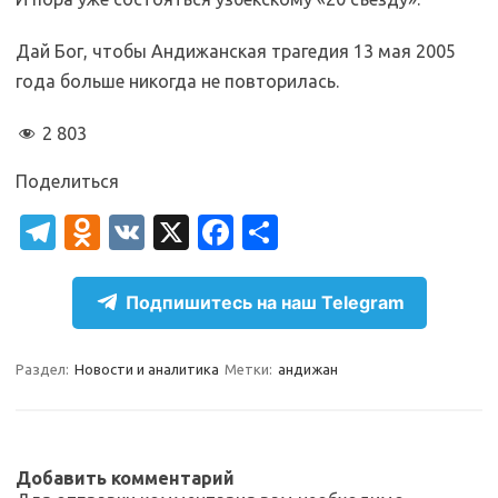
Дай Бог, чтобы Андижанская трагедия 13 мая 2005
года больше никогда не повторилась.
2 803
Поделиться
T
O
V
X
Fa
О
el
d
K
c
т
e
n
e
п
Подпишитесь на наш Telegram
gr
o
b
р
a
kl
o
а
Раздел:
Новости и аналитика
Метки:
андижан
m
as
o
в
sn
k
и
ik
т
Добавить комментарий