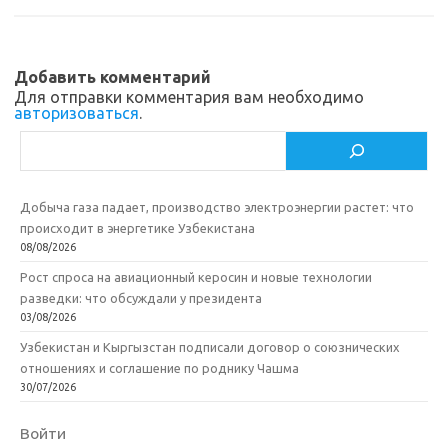
sn
k
и
ik
т
Добавить комментарий
i
ь
Для отправки комментария вам необходимо
авторизоваться
.
Поиск
Добыча газа падает, производство электроэнергии растет: что
происходит в энергетике Узбекистана
08/08/2026
Рост спроса на авиационный керосин и новые технологии
разведки: что обсуждали у президента
03/08/2026
Узбекистан и Кыргызстан подписали договор о союзнических
отношениях и соглашение по роднику Чашма
30/07/2026
Войти