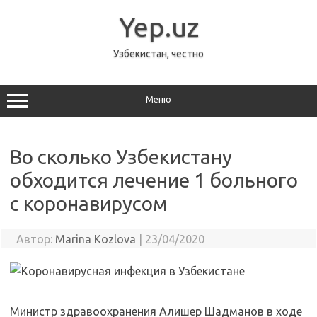
Перейти
к
Yep.uz
содержимому
Узбекистан, честно
Меню
Во сколько Узбекистану
обходится лечение 1 больного
с коронавирусом
Автор:
Marina Kozlova
|
23/04/2020
Министр здравоохранения Алишер Шадманов в ходе