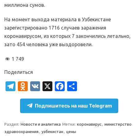
миллиона сумов.
На момент выхода материала в Узбекистане
зарегистрировано 1716 случаев заражения
коронавирусом, из которых 7 закончились летально,
зато 454 человека уже выздоровели.
1 749
Поделиться
T
O
V
X
Fa
О
el
d
K
c
т
e
n
e
п
Подпишитесь на наш Telegram
gr
o
b
р
a
kl
o
а
Раздел:
Новости и аналитика
Метки:
коронавирус
,
министерство
здравоохранения
,
узбекистан
,
цены
m
as
o
в