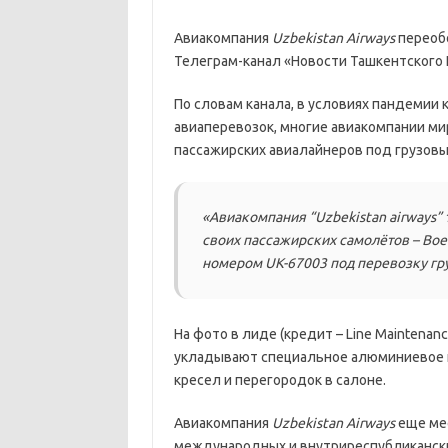
Авиакомпания
Uzbekistan Airways
переобо
Телеграм-канал «Новости Ташкентского Н
По словам канала, в условиях пандемии 
авиаперевозок, многие авиакомпании ми
пассажирских авиалайнеров под грузовы
«Авиакомпания “Uzbekistan airways”
своих пассажирских самолётов – Boe
номером UK-67003 под перевозку гру
На фото в лиде (кредит – Line Maintenan
укладывают специальное алюминиевое 
кресел и перегородок в салоне.
Авиакомпания
Uzbekistan Airways
еще мес
международных и внутриреспубликански