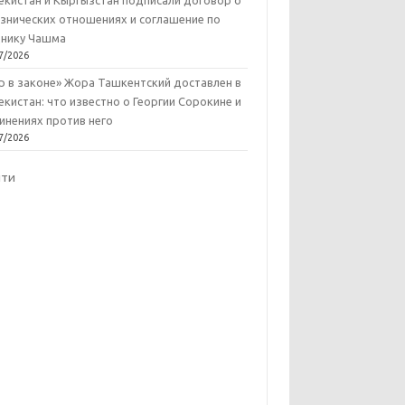
екистан и Кыргызстан подписали договор о
знических отношениях и соглашение по
нику Чашма
7/2026
р в законе» Жора Ташкентский доставлен в
екистан: что известно о Георгии Сорокине и
инениях против него
7/2026
йти