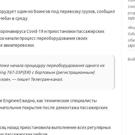
Узб
сою
рудует один из Боингов под перевозку грузов, сообщил
род
еба» в среду.
30/0
«Во
коронавируса Covid-19 и приостановки пассажирских
Узб
ра начали процесс переоборудования своих
обв
е авиаперевозки.
28/0
Во
 тоже начала процедуру переоборудования одного из
ing 767-33P(ER) с бортовым (регистрационным)
зов», — пишет Телеграм-канал.
ce Engineer) видно, как технические специалисты
напольное покрытие после демонтажа пассажирских
яц назад приостановила выполнение всех регулярных
х пассажирских рейсов.