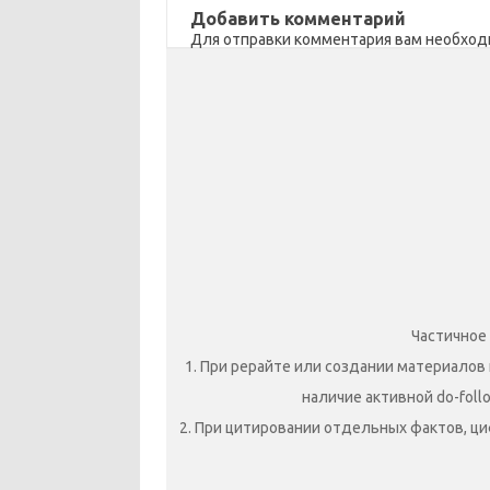
Добавить комментарий
i
k
и
Для отправки комментария вам необхо
k
т
i
ь
Частичное
1. При рерайте или создании материалов 
наличие активной do-foll
2. При цитировании отдельных фактов, ци