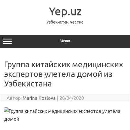
Перейти
к
Yep.uz
содержимому
Узбекистан, честно
Меню
Группа китайских медицинских
экспертов улетела домой из
Узбекистана
Автор:
Marina Kozlova
|
28/04/2020