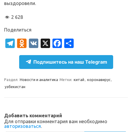
выздоровели.
2 628
Поделиться
T
O
V
X
Fa
О
el
d
K
c
т
e
n
e
п
Подпишитесь на наш Telegram
gr
o
b
р
a
kl
o
а
Раздел:
Новости и аналитика
Метки:
китай
,
коронавирус
,
узбекистан
m
as
o
в
sn
k
и
ik
т
Добавить комментарий
i
ь
Для отправки комментария вам необходимо
авторизоваться
.