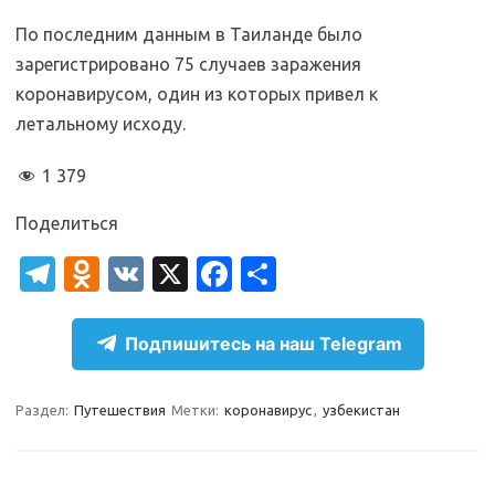
По последним данным в Таиланде было
зарегистрировано 75 случаев заражения
коронавирусом, один из которых привел к
летальному исходу.
1 379
Поделиться
T
O
V
X
Fa
О
el
d
K
c
т
e
n
e
п
Подпишитесь на наш Telegram
gr
o
b
р
a
kl
o
а
Раздел:
Путешествия
Метки:
коронавирус
,
узбекистан
m
as
o
в
sn
k
и