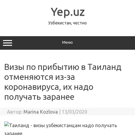
Перейти
к
Yep.uz
содержимому
Узбекистан, честно
Меню
Визы по прибытию в Таиланд
отменяются из-за
коронавируса, их надо
получать заранее
Автор:
Marina Kozlova
|
13/03/2020