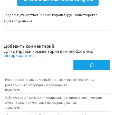
a
l
c
т
m
a
e
п
Раздел:
Путешествия
Метки:
коронавирус
,
министерство
s
b
р
здравоохранения
s
o
а
n
o
в
i
k
и
Добавить комментарий
k
т
Для отправки комментария вам необходимо
авторизоваться
.
i
ь
Поиск
Рост спроса на авиационный керосин и новые технологии
разведки: что обсуждали у президента
03/08/2026
Узбекистан и Кыргызстан подписали договор о союзнических
отношениях и соглашение по роднику Чашма
30/07/2026