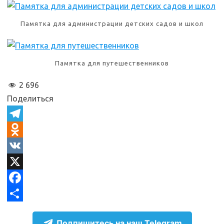
Памятка для администрации детских садов и школ
Памятка для путешественников
2 696
Поделиться
T
e
O
l
d
V
e
n
K
X
g
o
F
r
k
a
О
Подпишитесь на наш Telegram