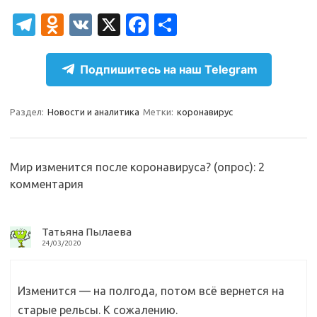
T
O
V
X
Fa
О
el
d
K
c
т
e
n
e
п
Подпишитесь на наш Telegram
gr
o
b
р
a
kl
o
а
Раздел:
Новости и аналитика
Метки:
коронавирус
m
as
o
в
sn
k
и
Мир изменится после коронавируса? (опрос)
: 2
ik
т
комментария
i
ь
Татьяна Пылаева
24/03/2020
Изменится — на полгода, потом всё вернется на
старые рельсы. К сожалению.