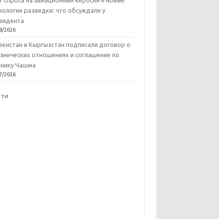
т спроса на авиационный керосин и новые
нологии разведки: что обсуждали у
зидента
8/2026
екистан и Кыргызстан подписали договор о
знических отношениях и соглашение по
нику Чашма
7/2026
йти