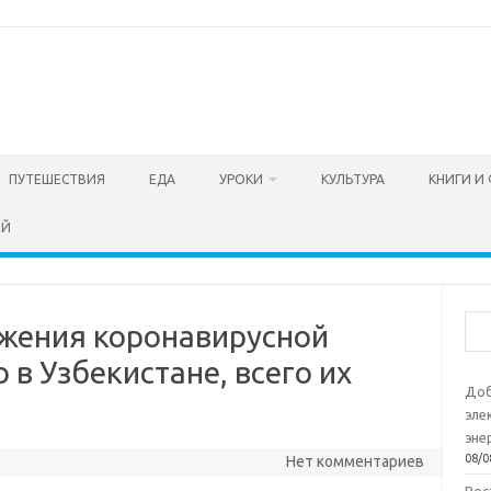
ПУТЕШЕСТВИЯ
ЕДА
УРОКИ
КУЛЬТУРА
КНИГИ И
ЕЙ
Пои
ажения коронавирусной
в Узбекистане, всего их
Доб
эле
эне
08/0
Нет комментариев