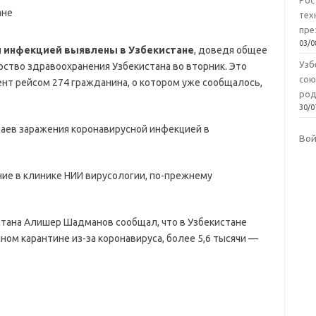
Рос
тех
пре
03/0
й инфекцией выявлены в Узбекистане
, доведя общее
Узб
рство здравоохранения Узбекистана во вторник. Это
сою
ент рейсом 274 гражданина, о котором уже сообщалось,
род
30/0
чаев заражения коронавирусной инфекцией в
Во
ие в клинике НИИ вирусологии, по-прежнему
стана Алишер Шадманов сообщал, что в Узбекистане
ном карантине из-за коронавируса, более 5,6 тысячи —