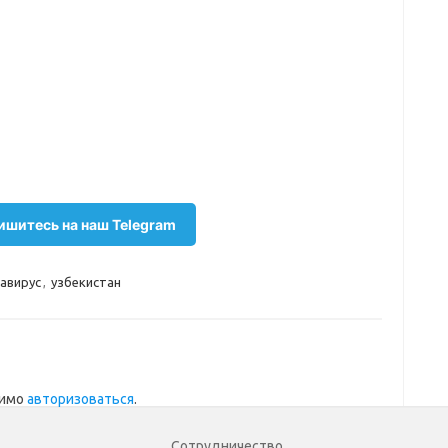
шитесь на наш Telegram
авирус
,
узбекистан
димо
авторизоваться
.
Сотрудничество