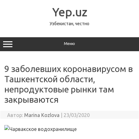
Перейти
к
Yep.uz
содержимому
Узбекистан, честно
Меню
9 заболевших коронавирусом в
Ташкентской области,
непродуктовые рынки там
закрываются
Автор:
Marina Kozlova
|
23/03/2020