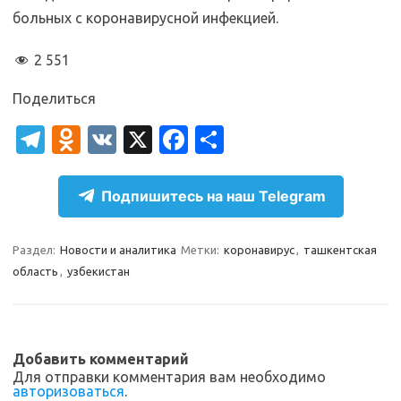
больных с коронавирусной инфекцией.
2 551
Поделиться
T
O
V
X
Fa
О
el
d
K
c
т
e
n
e
п
Подпишитесь на наш Telegram
gr
o
b
р
a
kl
o
а
Раздел:
Новости и аналитика
Метки:
коронавирус
,
ташкентская
область
,
узбекистан
m
as
o
в
sn
k
и
ik
т
Добавить комментарий
i
ь
Для отправки комментария вам необходимо
авторизоваться
.