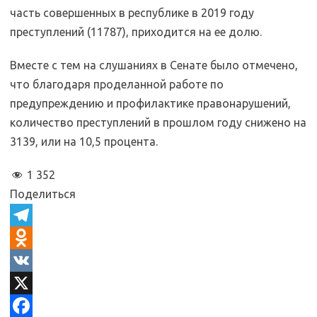
часть совершенных в республике в 2019 году
преступлений (11787), приходится на ее долю.
Вместе с тем на слушаниях в Сенате было отмечено,
что благодаря проделанной работе по
предупреждению и профилактике правонарушений,
количество преступлений в прошлом году снижено на
3139, или на 10,5 процента.
1 352
Поделиться
T
e
O
l
d
V
e
n
K
X