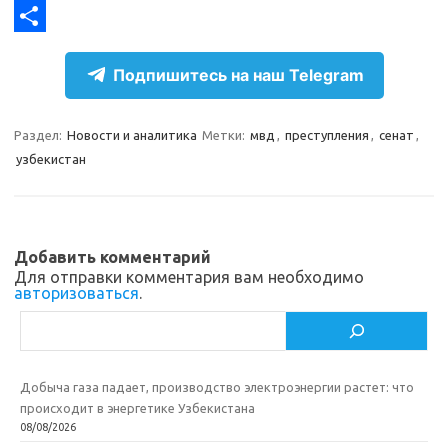
g
o
F
r
k
a
О
Подпишитесь на наш Telegram
a
l
c
т
m
a
e
п
Раздел:
Новости и аналитика
Метки:
мвд
,
преступления
,
сенат
,
s
b
р
узбекистан
s
o
а
n
o
в
i
k
и
Добавить комментарий
k
т
Для отправки комментария вам необходимо
авторизоваться
.
i
ь
Поиск
Добыча газа падает, производство электроэнергии растет: что
происходит в энергетике Узбекистана
08/08/2026