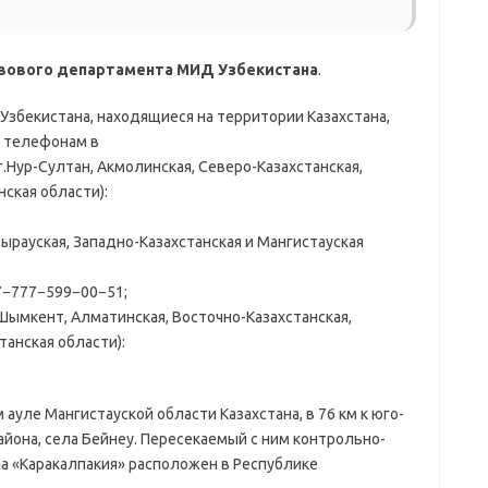
авового департамента МИД Узбекистана
.
Узбекистана, находящиеся на территории Казахстана,
о телефонам в
г.Нур-Султан, Акмолинская, Северо-Казахстанская,
нская области):
тырауская, Западно-Казахстанская и Мангистауская
7−777−599−00−51;
.Шымкент, Алматинская, Восточно-Казахстанская,
анская области):
уле Мангистауской области Казахстана, в 76 км к юго-
айона, села Бейнеу. Пересекаемый с ним контрольно-
на «Каракалпакия» расположен в Республике