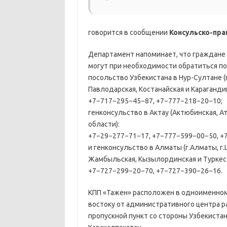
говорится в сообщении
Консульско-пр
Департамент напоминает, что граждане 
могут при необходимости обратиться п
посольство Узбекистана в Нур-Султане (
Павлодарская, Костанайская и Караганди
+7−717−295−45−87, +7−777−218−20−10;
генконсульство в Актау (Актюбинская, А
области):
+7−29−277−71−17, +7−777−599−00−50, +
и генконсульство в Алматы (г.Алматы, г
Жамбыльская, Кызылординская и Туркест
+7−727−299−20−70, +7−727−390−26−16.
КПП «Тажен» расположен в одноименном а
востоку от административного центра р
пропускной пункт со стороны Узбекиста