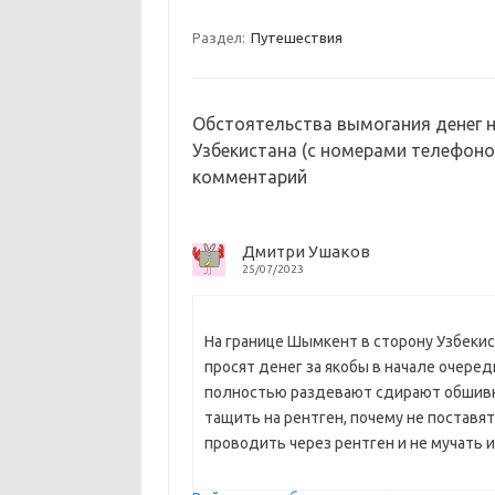
m
a
e
п
Раздел:
Путешествия
s
b
р
s
o
а
n
o
в
Обстоятельства вымогания денег 
Узбекистана (с номерами телефон
i
k
и
комментарий
k
т
i
ь
Дмитри Ушаков
25/07/2023
На границе Шымкент в сторону Узбекис
просят денег за якобы в начале очере
полностью раздевают сдирают обшивк
тащить на рентген, почему не поставя
проводить через рентген и не мучать и