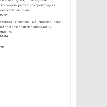
ыча газа падает, производство
ктроэнергии растет: что происходит в
ргетике Узбекистана
8/2026
т спроса на авиационный керосин и новые
нологии разведки: что обсуждали у
зидента
8/2026
йти