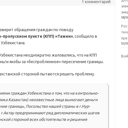
Доб
1 комментарий
эле
эне
08/0
Рос
роверит обращения граждан по-поводу
тех
-пропускном пункте (КПП) «Тажен»
, сообщило в
пре
Узбекистана.
03/0
збекистана неоднократно жаловались, что на КПП
Во
ьги якобы за «беспроблемное» пересечение границы.
ахстанской стороной пытаются решить проблему.
ями граждан Узбекистана о том, что на контрольно-
лика Казахстан) неизвестные лица вымогают деньги
ие границы, Посольство нашей страны в г.Нур-
в г.Актау предпринимают ряд дипломатических шагов
нской стороной всех обстоятельств и решения