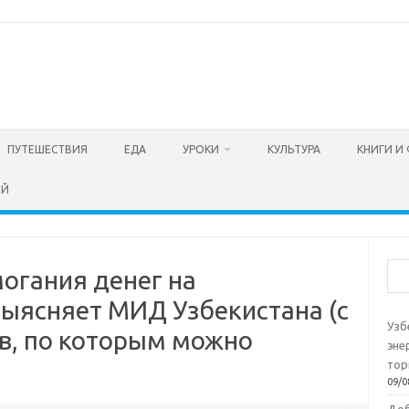
ПУТЕШЕСТВИЯ
ЕДА
УРОКИ
КУЛЬТУРА
КНИГИ И
ЕЙ
Пои
огания денег на
выясняет МИД Узбекистана (с
Узб
в, по которым можно
эне
тор
09/0