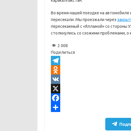
Каракалпакстан.
Во время нашей поездке на автомобиле 
пересекали. Мы проезжали через
закрыт
пересекаемый с «Ялламой» со стороны У
столкнулись со схожими проблемами, о
2 008
Поделиться
T
e
O
l
d
V
e
n
K
X
g
o
F
r
k
a
О
Подпи
a
l
c
т