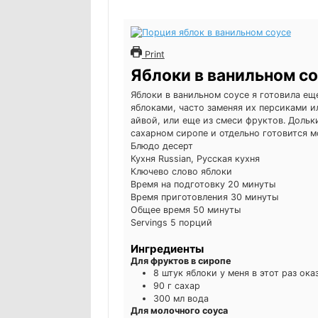
Print
Яблоки в ванильном со
Яблоки в ванильном соусе я готовила еще
яблоками, часто заменяя их персиками и
айвой, или еще из смеси фруктов. Дольк
сахарном сиропе и отдельно готовится м
Блюдо
десерт
Кухня
Russian, Русская кухня
Ключево слово
яблоки
минуты
Время на подготовку
20
минуты
минуты
Время приготовления
30
минуты
минуты
Общее время
50
минуты
Servings
5
порций
Ингредиенты
Для фруктов в сиропе
8
штук
яблоки
у меня в этот раз ок
90
г
сахар
300
мл
вода
Для молочного соуса