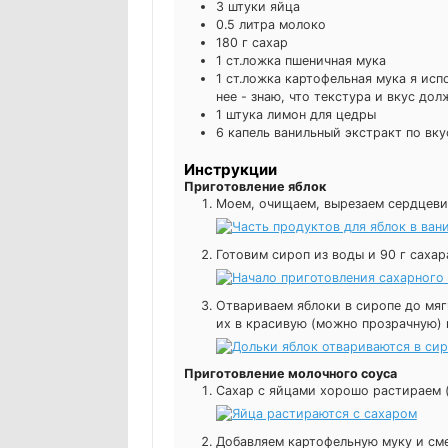
3
штуки
яйца
0.5
литра
молоко
180
г
сахар
1
ст.ложка
пшеничная мука
1
ст.ложка
картофельная мука
я исп
нее - знаю, что текстура и вкус до
1
штука
лимон
для цедры
6
капель
ванильный экстракт
по вку
Инструкции
Приготовление яблок
Моем, очищаем, вырезаем сердцевин
Готовим сироп из воды и 90 г сахар
Отвариваем яблоки в сиропе до мяг
их в красивую (можно прозрачную) 
Приготовление молочного соуса
Сахар с яйцами хорошо растираем 
Добавляем картофельную муку и см