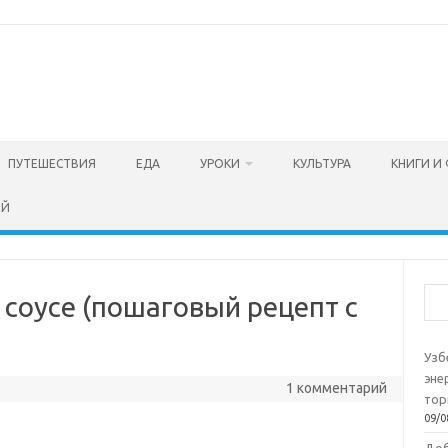
ПУТЕШЕСТВИЯ
ЕДА
УРОКИ
КУЛЬТУРА
КНИГИ И
ЕЙ
Пои
соусе (пошаговый рецепт с
Узб
эне
1 комментарий
тор
09/0