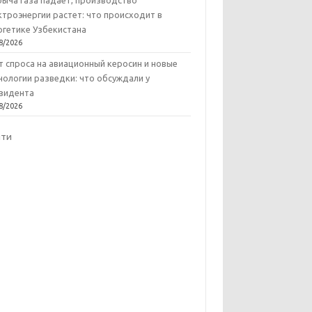
ыча газа падает, производство
ктроэнергии растет: что происходит в
ргетике Узбекистана
8/2026
т спроса на авиационный керосин и новые
нологии разведки: что обсуждали у
зидента
8/2026
йти