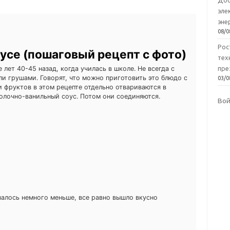
Доб
эле
эне
08/0
Рос
усе (пошаговый рецепт с фото)
тех
 лет 40-45 назад, когда училась в школе. Не всегда с
пре
ли грушами. Говорят, что можно приготовить это блюдо с
03/0
и фруктов в этом рецепте отдельно отвариваются в
олочно-ванильный соус. Потом они соединяются.
Во
азалось немного меньше, все равно вышло вкусно