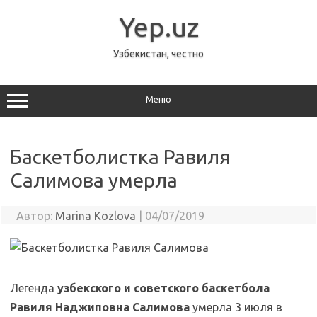
Перейти
к
Yep.uz
содержимому
Узбекистан, честно
Меню
Баскетболистка Равиля
Салимова умерла
Автор:
Marina Kozlova
|
04/07/2019
Легенда
узбекского и советского баскетбола
Равиля Наджиповна Салимова
умерла 3 июля в