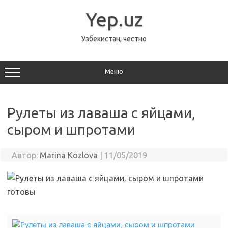
Перейти
к
Yep.uz
содержимому
Узбекистан, честно
Меню
Рулеты из лаваша с яйцами,
сыром и шпротами
Автор:
Marina Kozlova
|
11/05/2019