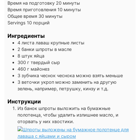
минуты
Время на подготовку
20
минуты
минуты
Время приготовления
10
минуты
минуты
Общее время
30
минуты
Servings
10
порций
Ингредиенты
4
листа
лаваш
крупные листы
2
банки
шпроты в масле
8
штук
яйца
300
г
твердый сыр
460
г
майонез
3
зубчика
чеснок
чеснока можно взять меньше
3
веточки
укроп
можно заменить на другую
зелень, например, петрушку, кинзу и т.д.
Инструкции
Из банок шпроты выложить на бумажные
полотенца, чтобы удалить излишнее масло, и
оторвать у них хвостики.