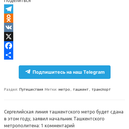
Поделиться
T
e
O
l
d
V
e
n
K
X
g
o
F
r
k
a
О
Подпишитесь на наш Telegram
a
l
c
т
m
a
e
п
Раздел:
Путешествия
Метки:
метро
,
ташкент
,
транспорт
s
b
р
s
o
а
n
o
в
Сергелийская линия ташкентского метро будет сдана
в этом году, заявил начальник Ташкентского
i
k
и
метрополитена
: 1 комментарий
k
т