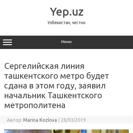
Перейти
к
Yep.uz
содержимому
Узбекистан, честно
Меню
Сергелийская линия
ташкентского метро будет
сдана в этом году, заявил
начальник Ташкентского
метрополитена
Автор:
Marina Kozlova
|
28/03/2019