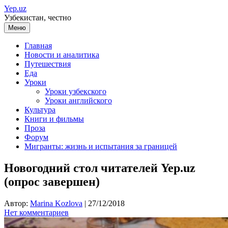
Перейти
Yep.uz
к
Узбекистан, честно
содержимому
Меню
Главная
Новости и аналитика
Путешествия
Еда
Уроки
Уроки узбекского
Уроки английского
Культура
Книги и фильмы
Проза
Форум
Мигранты: жизнь и испытания за границей
Новогодний стол читателей Yep.uz
(опрос завершен)
Автор:
Marina Kozlova
|
27/12/2018
Нет комментариев