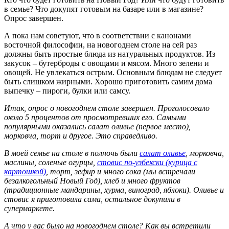
в семье? Что докупят готовым на базаре или в магазине?
Опрос завершен.
А пока нам советуют, что в соответствии с канонами
восточной философии, на новогоднем столе на сей раз
должны быть простые блюда из натуральных продуктов. Из
закусок – бутерброды с овощами и мясом. Много зелени и
овощей. Не увлекаться острым. Основным блюдам не следует
быть слишком жирными. Хорошо приготовить самим дома
выпечку – пироги, булки или самсу.
Итак, опрос о новогоднем столе завершен. Проголосовало
около 5 процентов от просмотревших его. Самыми
популярными оказались салат оливье (первое место),
морковча, торт и другое. Это справедливо.
В моей семье на столе в полночь были
салат оливье
, морковча,
маслины, соленые огурцы,
стовис по-узбекски (курица с
картошкой)
, торт, зефир и много сока (мы встречали
безалкогольный Новый Год), хлеб и много фруктов
(традиционные мандарины, хурма, виноград, яблоки). Оливье и
стовис я приготовила сама, остальное докупили в
супермаркете.
А что у вас было на новогоднем столе? Как вы встретили