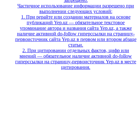
запрещено.
Частичное использование информации разрешено при
выполнении следующих условий:
1. При рерайте или создании материалов на основе
публикаций Yep.uz — обязательное текстовое
упоминание автора и названия сайта Yep.uz, а также
наличие активной do-follow гиперссылки на страницу-
первоисточник сайта Yep.uz в первом или втором абзаце
статьи.
2. При цитировании отдельных фактов, цифр или
мнений — обязательное наличие активной do-follow
гиперссылки на страницу-первоисточник Yep.uz в месте
цитирования.