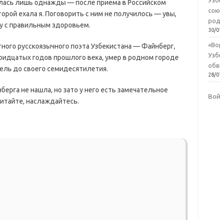
Узб
лась лишь однажды — после приема в Российском
сою
торой ехала я. Поговорить с ним не получилось — увы,
род
ку с правильным здоровьем.
30/0
«Во
стного русскоязычного поэта Узбекистана — Файнберг,
Узб
ридцатых годов прошлого века, умер в родном городе
обв
дель до своего семидесятилетия.
a
28/0
берга не нашла, но зато у него есть замечательное
Во
Читайте, наслаждайтесь.