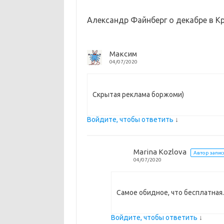
m
as
o
в
sn
k
и
Александр Файнберг о декабре в К
ik
т
i
ь
Максим
04/07/2020
Скрытая реклама боржоми)
Войдите, чтобы ответить
↓
Marina Kozlova
Автор запис
04/07/2020
Самое обидное, что бесплатная.
Войдите, чтобы ответить
↓