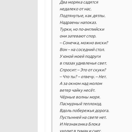
Два моряка садятся
недалеко от нас.
Подтянутые, как дятлы.
Надраены напоказ.
Турки, но по-английски
они затевают спор.
– Сонечка, можно виски?
Вон – на соседний стол.
У юной моей подруги
в глазах удивленья свет.
Спросит: – Это от скуки?
– Что ты? – отвечу. – Нет.
А за окном над молом
ветер чайку несёт.
Чёрные волны моря.
Пасмурный теплоход.
Вдоль побережья дорога.
Пустынней на свете нет.
И Незнакомка Блока
уходит в туман и снег.