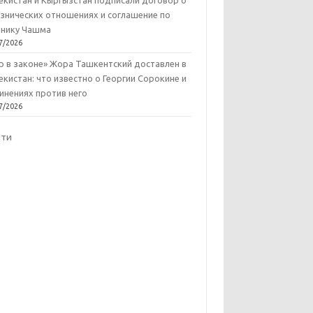
екистан и Кыргызстан подписали договор о
знических отношениях и соглашение по
нику Чашма
7/2026
р в законе» Жора Ташкентский доставлен в
екистан: что известно о Георгии Сорокине и
инениях против него
7/2026
йти