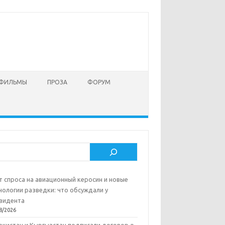
 ФИЛЬМЫ
ПРОЗА
ФОРУМ
ск
т спроса на авиационный керосин и новые
нологии разведки: что обсуждали у
зидента
8/2026