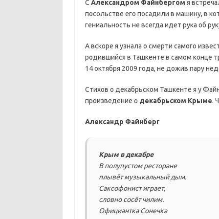
С
Александром Файнбергом
я встреча
посольстве его посадили в машину, в ко
гениальность не всегда идет рука об ру
А вскоре я узнала о смерти самого изве
родившийся в Ташкенте в самом конце т
14 октября 2009 года, не дожив пару не
Стихов о декабрьском Ташкенте я у Файн
произведение о
декабрьском Крыме
. 
Александр Файнберг
Крым в декабре
В полупустом ресторане
плывёт музыкальный дым.
Саксофонист играет,
словно сосёт чилим.
Официантка Сонечка