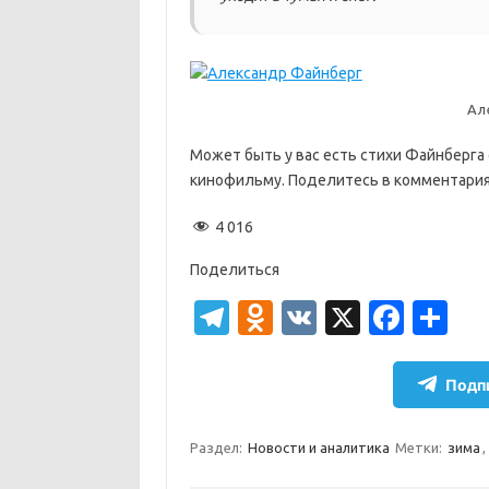
Ал
Может быть у вас есть стихи Файнберга 
кинофильму. Поделитесь в комментария
4 016
Поделиться
T
O
V
X
Fa
О
el
d
K
c
т
e
n
e
п
Подпи
gr
o
b
р
a
kl
o
а
Раздел:
Новости и аналитика
Метки:
зима
,