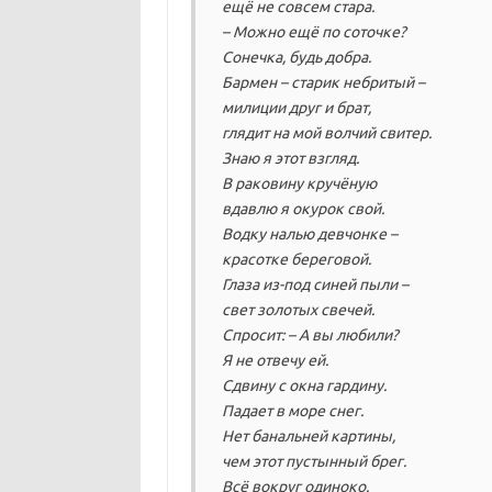
ещё не совсем стара.
– Можно ещё по соточке?
Сонечка, будь добра.
Бармен – старик небритый –
милиции друг и брат,
глядит на мой волчий свитер.
Знаю я этот взгляд.
В раковину кручёную
вдавлю я окурок свой.
Водку налью девчонке –
красотке береговой.
Глаза из-под синей пыли –
свет золотых свечей.
Спросит: – А вы любили?
Я не отвечу ей.
Сдвину с окна гардину.
Падает в море снег.
Нет банальней картины,
чем этот пустынный брег.
Всё вокруг одиноко.