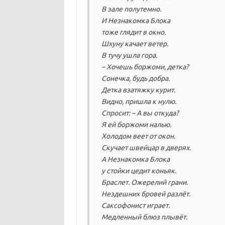
В зале полутемно.
И Незнакомка Блока
тоже глядит в окно.
Шхуну качает ветер.
В тучу ушла гора.
– Хочешь боржоми, детка?
Сонечка, будь добра.
Детка взатяжку курит.
Видно, пришла к нулю.
Спросит: – А вы откуда?
Я ей боржоми налью.
Холодом веет от окон.
Скучает швейцар в дверях.
А Незнакомка Блока
у стойки цедит коньяк.
Браслет. Ожерелий грани.
Нездешних бровей разлёт.
Саксофонист играет.
Медленный блюз плывёт.