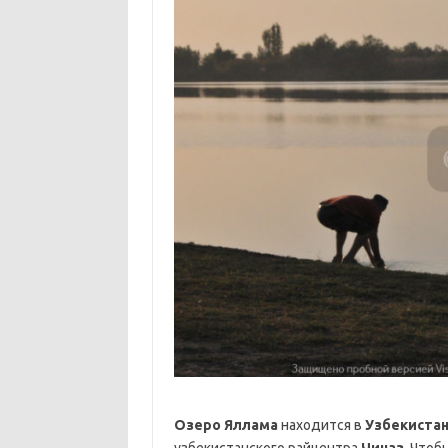
Озеро Яллама
находится в
Узбекистан
узбекистанского райцентра
Чиназ
. Чтоб