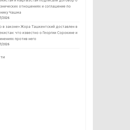
екистан и Кыргызстан подписали договор о
знических отношениях и соглашение по
нику Чашма
7/2026
р в законе» Жора Ташкентский доставлен в
екистан: что известно о Георгии Сорокине и
инениях против него
7/2026
йти