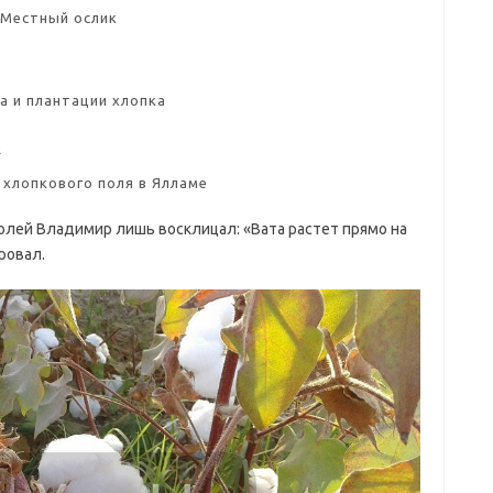
Местный ослик
а и плантации хлопка
 хлопкового поля в Ялламе
полей Владимир лишь восклицал: «Вата растет прямо на
ровал.