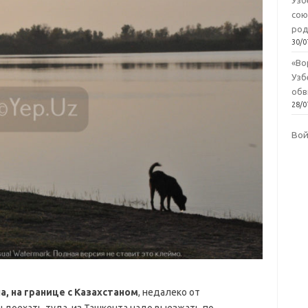
Узб
сою
род
30/0
«Во
Узб
обв
28/0
Во
а, на границе с Казахстаном
, недалеко от
ы доехать туда, из Ташкента надо выезжать по