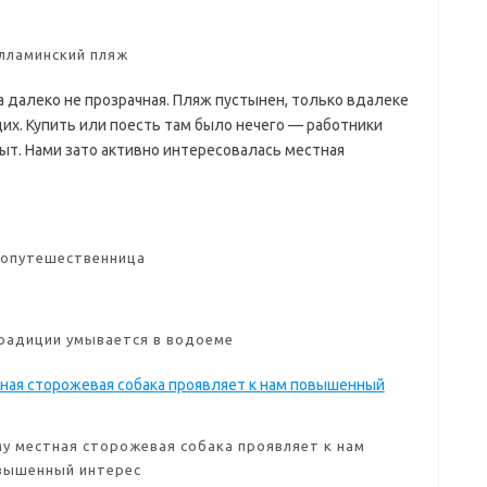
лламинский пляж
да далеко не прозрачная. Пляж пустынен, только вдалеке
х. Купить или поесть там было нечего — работники
рыт. Нами зато активно интересовалась местная
опутешественница
радиции умывается в водоеме
у местная сторожевая собака проявляет к нам
вышенный интерес