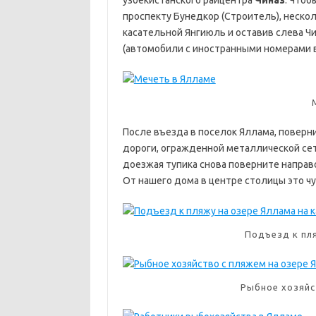
проспекту Бунедкор (Строитель), неско
касательной Янгиюль и оставив слева Ч
(автомобили с иностранными номерами в
После въезда в поселок Яллама, поверн
дороги, огражденной металлической сет
доезжая тупика снова поверните направо
От нашего дома в центре столицы это чу
Подъезд к пля
Рыбное хозяйс