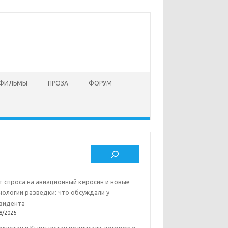
 ФИЛЬМЫ
ПРОЗА
ФОРУМ
ск
т спроса на авиационный керосин и новые
нологии разведки: что обсуждали у
зидента
8/2026