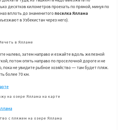
лько десятков километров проехать по прямой, минуя по
иназ вплоть до знаменитого
поселка Яллама
ъезжают в Узбекистан через него).
Мечеть в Ялламе
ите налево, затем направо и езжайте вдоль железной
кой, потом опять направо по проселочной дороге и не
, пока не увидите рыбное хозяйство — там будет пляж.
ть более 70 км.
Mar1962Koz
жу на озере Яллама на карте
тво с пляжем на озере Яллама