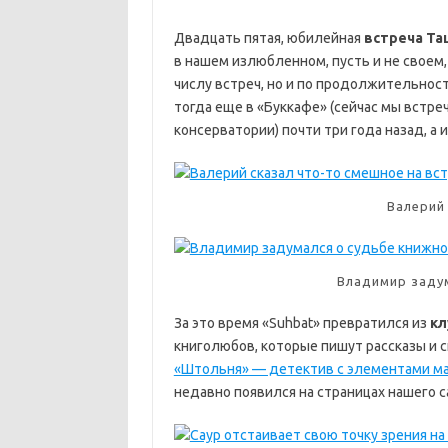
Двадцать пятая, юбилейная
встреча Та
в нашем излюбленном, пусть и не своем
числу встреч, но и по продолжительност
тогда еще в «Буккафе» (сейчас мы встре
консерватории) почти три года назад, а 
Валерий
Владимир задум
За это время «Suhbat» превратился из
кл
книголюбов, которые пишут рассказы и ска
«Штольня» — детектив с элементами ма
недавно появился на страницах нашего са