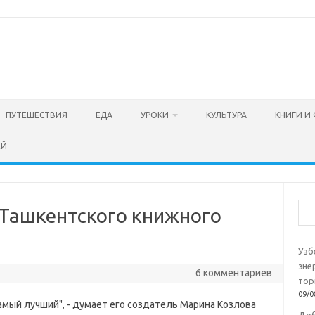
ПУТЕШЕСТВИЯ
ЕДА
УРОКИ
КУЛЬТУРА
КНИГИ И
ЕЙ
Пои
Ташкентского книжного
Узб
эне
6 комментариев
тор
09/0