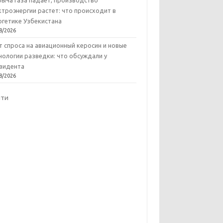
ыча газа падает, производство
ктроэнергии растет: что происходит в
ргетике Узбекистана
8/2026
т спроса на авиационный керосин и новые
нологии разведки: что обсуждали у
зидента
8/2026
йти