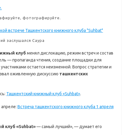
афируйте, фотографируйте.
ий заслушался Саура
нижный клуб
менял дислокацию, режим встреч и состав
цель — пропаганда чтения, создание площадки для
 участниками остается неизменной. Вопрос стратегии и
ызвал оживленную дискуссию
ташкентских
сь:
Ташкентский книжный клуб «Suhbat»
.
 апреле:
Встреча ташкентского книжного клуба 1 апреля
й клуб «Suhbat»
— самый лучший», — думает его