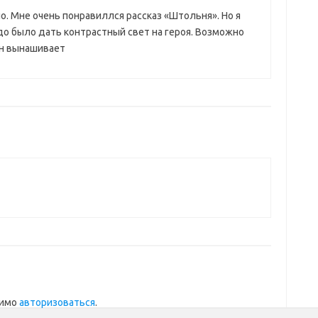
о. Мне очень понравиллся рассказ «Штольня». Но я
адо было дать контрастный свет на героя. Возможно
он вынашивает
димо
авторизоваться
.