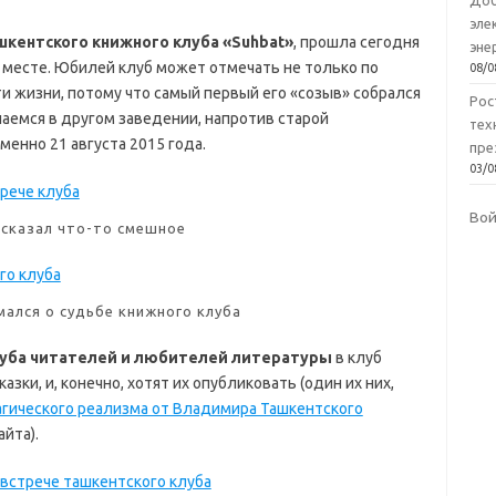
Доб
эле
шкентского книжного клуба «Suhbat»
, прошла сегодня
эне
, месте. Юбилей клуб может отмечать не только по
08/0
и жизни, потому что самый первый его «созыв» собрался
Рос
чаемся в другом заведении, напротив старой
тех
именно 21 августа 2015 года.
пре
03/0
Во
 сказал что-то смешное
ался о судьбе книжного клуба
уба читателей и любителей литературы
в клуб
зки, и, конечно, хотят их опубликовать (один их них,
гического реализма от Владимира Ташкентского
йта).