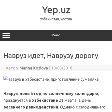
Перейти
к
Yep.uz
содержимому
Узбекистан, честно
Меню
Навруз идет, Наврузу дорогу
Автор:
Marina Kozlova
|
18/03/2018
Навруз
,
новый год по солнечному календарю
,
празднуется в
Узбекистане
21 марта, в день
весеннего равноденствия
. Однако с сегодняшнего